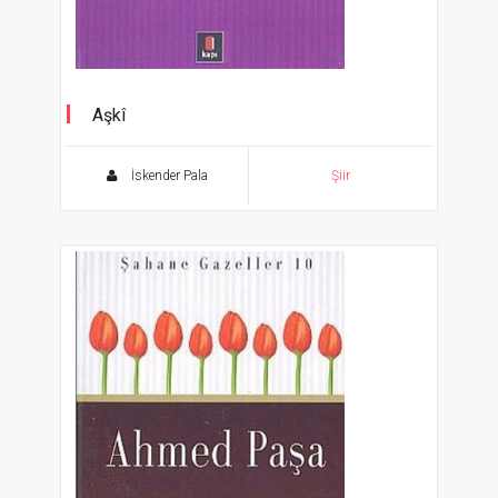
Aşkî
Şahane Gazeller 9
İskender Pala
Şiir