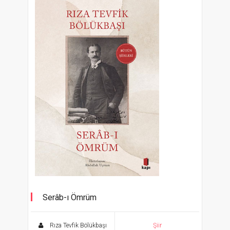
Serâb-ı Ömrüm
Bütün Şiirleri
Rıza Tevfik Bölükbaşı
Şiir