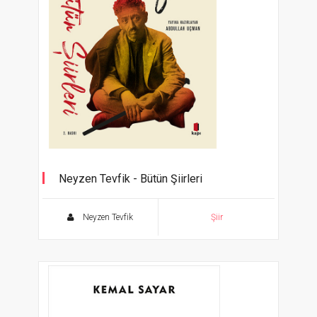
Neyzen Tevfik - Bütün Şiirleri
Hiç, Azab-ı Mukaddes ve Diğer Şiirleri
Neyzen Tevfik
Şiir