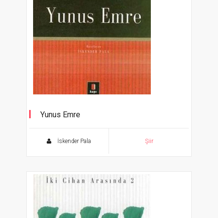
Yunus Emre
Gül ile Gülü Tartanlar 1
İskender Pala
Şiir