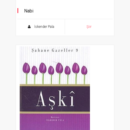
Nabi
Şahane Gazeller 6
İskender Pala
Şiir