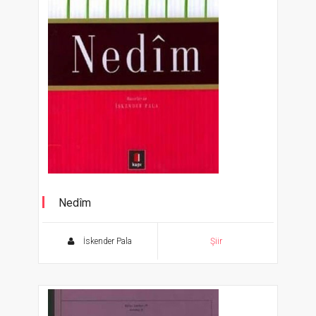
Nedîm
Şahane Gazeller 4
İskender Pala
Şiir