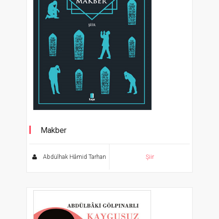
Makber
Ölümsüz Klasikler
Abdülhak Hâmid Tarhan
Şiir