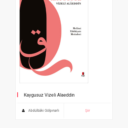
Kaygusuz Vizeli Alaeddin
Melâmi Edebiyatı Metinleri
Abdülbâki Gölpınarlı
Şiir