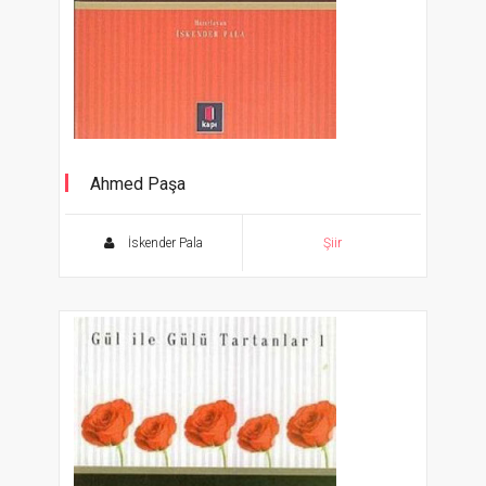
Ahmed Paşa
Şahane Gazeller 10
İskender Pala
Şiir