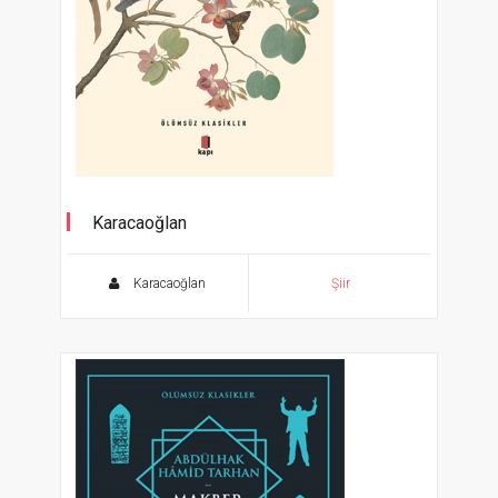
Karacaoğlan
'Gülleri Var Bizim Güle Benzemez'
Karacaoğlan
Şiir