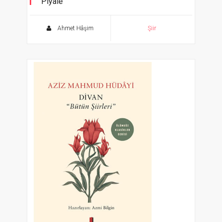
Piyâle
Ölümsüz Klasikler
Ahmet Hâşim
Şiir