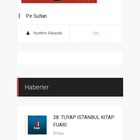
Pir Sultan
Aşk Ağlatır Dert Söyletir 1
Nurettin Albayrak
Şiir
Haberler
38. TÜYAP İSTANBUL KİTAP
FUARI
01Kas