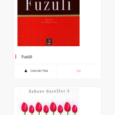
Fuzûlî
Şahane Gazeller 1
İskender Pala
Şiir