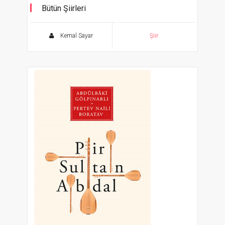
Bütün Şiirleri
Hızır ve Roza, İki Güneş Arasında, Ricat
Kemal Sayar
Şiir