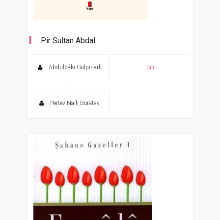
Pir Sultan Abdal
Abdülbâki Gölpınarlı
Şiir
,
Pertev Naili Boratav