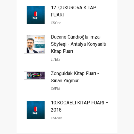
12. ÇUKUROVA KİTAP
FUARI
05Oca
Dücane Cündioğlu İmza-
Söyleşi - Antalya Konyaaltı
Kitap Fuarı
27Eki
Zonguldak Kitap Fuarı -
Sinan Yağmur
06Eki
10.KOCAELİ KİTAP FUARI –
2018
05May