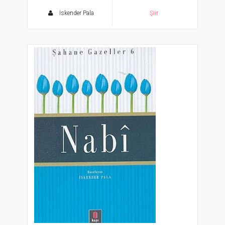
İskender Pala
Şiir