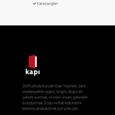
Karacaoğlan
2004 yılında kurulan Kapı Yayınları, Şark
medeniyetinin ışığını, rengini, doğru bir
şekilde sunmak, modern insanı gelenekle
buluşturmak, Doğu ve Batı kültürlerini
birbirine anlatabilmek için yola çıktı.