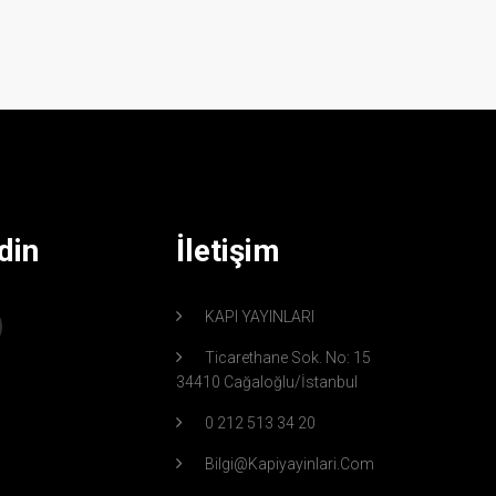
din
İletişim
KAPI YAYINLARI
Ticarethane Sok. No: 15
34410 Cağaloğlu/İstanbul
0 212 513 34 20
Bilgi@kapiyayinlari.com