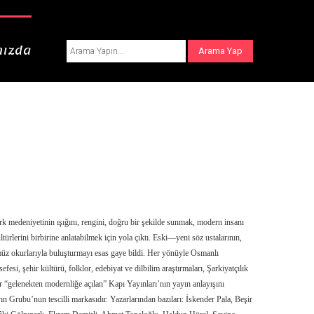
ızda
rk medeniyetinin ışığını, rengini, doğru bir şekilde sunmak, modern insanı
ürlerini birbirine anlatabilmek için yola çıktı. Eski—yeni söz ustalarının,
müz okurlarıyla buluşturmayı esas gaye bildi. Her yönüyle Osmanlı
fesi, şehir kültürü, folklor, edebiyat ve dilbilim araştırmaları, Şarkiyatçılık
r “gelenekten modernliğe açılan” Kapı Yayınları’nın yayın anlayışını
yın Grubu’nun tescilli markasıdır. Yazarlarından bazıları: İskender Pala, Beşir