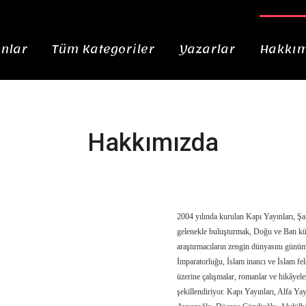
nlar
Tüm Kategoriler
Yazarlar
Hakkım
Hakkımızda
2004 yılında kurulan Kapı Yayınları, Şa
gelenekle buluşturmak, Doğu ve Batı kült
araştırmacıların zengin dünyasını günü
İmparatorluğu, İslam inancı ve İslam felse
üzerine çalışmalar, romanlar ve hikâyele
şekillendiriyor. Kapı Yayınları, Alfa Ya