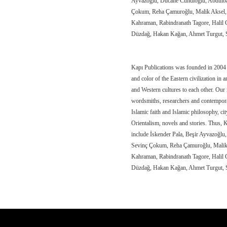
Ayvazoğlu, Dücane Cündioğlu, Abdülbâk
Çokum, Reha Çamuroğlu, Malik Aksel, 
Kahraman, Rabindranath Tagore, Halil 
Düzdağ, Hakan Kağan, Ahmet Turgut, S
Kapı Publications was founded in 2004 
and color of the Eastern civilization in 
and Western cultures to each other. Our 
wordsmiths, researchers and contemporar
Islamic faith and Islamic philosophy, city
Orientalism, novels and stories. Thus, 
include İskender Pala, Beşir Ayvazoğlu
Sevinç Çokum, Reha Çamuroğlu, Malik 
Kahraman, Rabindranath Tagore, Halil 
Düzdağ, Hakan Kağan, Ahmet Turgut,