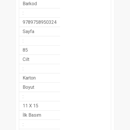
Barkod
:
9789758950324
Sayfa
:
85
Cilt
:
Karton
Boyut
:
11 X 15
İlk Basım
: