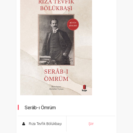
Serâb-ı Ömrüm
Bütün Şiirleri
Rıza Tevfik Bölükbaşı
Şiir