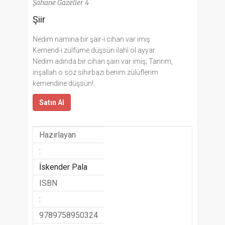
Şahane Gazeller 4
Şiir
Nedim namına bir şair-i cihan var imiş
Kemend-i zülfüme düşsün ilahî ol ayyar
Nedim adında bir cihan şairi var imiş; Tanrım,
inşallah o söz sihirbazı benim zülüflerim
kemendine düşsün!..
Satın Al
Hazırlayan
:
İskender Pala
ISBN
:
9789758950324