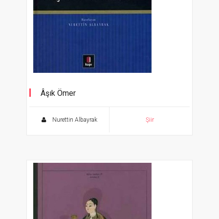
Âşık Ömer
Aşk Ağlatır Dert Söyletir 3
Nurettin Albayrak
Şiir