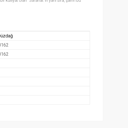
bir külliyat olan “Safahat”ın yanı sıra, şairin bu
 Düzdağ
8162
8162