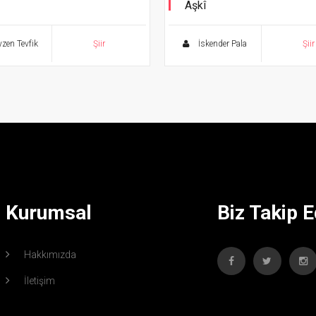
Aşkî
Şahane Gazeller 9
zen Tevfik
Şiir
İskender Pala
Şiir
Kurumsal
Biz Takip E
Hakkımızda
İletişim