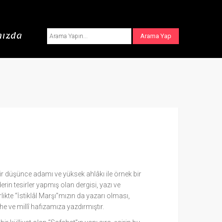
ızda
ir düşünce adamı ve yüksek ahlâkı ile örnek bir
derin tesirler yapmış olan dergisi, yazı ve
likte “İstiklâl Marşı”mızın da yazarı olması,
e ve millî hafızamıza yazdırmıştır.