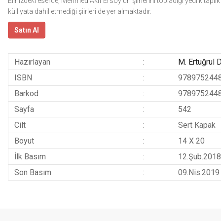
Elinizdeki eserde, Mehmed Âkif Ersoy’un şiirlerini topladığı yedi kitaplık 
külliyata dahil etmediği şiirleri de yer almaktadır.
Satın Al
Hazırlayan
:
M. Ertuğrul
ISBN
:
978975244
Barkod
:
978975244
Sayfa
:
542
Cilt
:
Sert Kapak
Boyut
:
14 X 20
İlk Basım
:
12.Şub.2018
Son Basım
:
09.Nis.2019