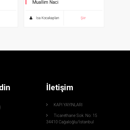
Muallim Naci
İki Cihan Arasında 5
İsa Kocakaplan
Şiir
din
İletişim
KAPI YAYINLARI
Ticarethane Sok. No: 15
34410 Cağaloğlu/İstanbul