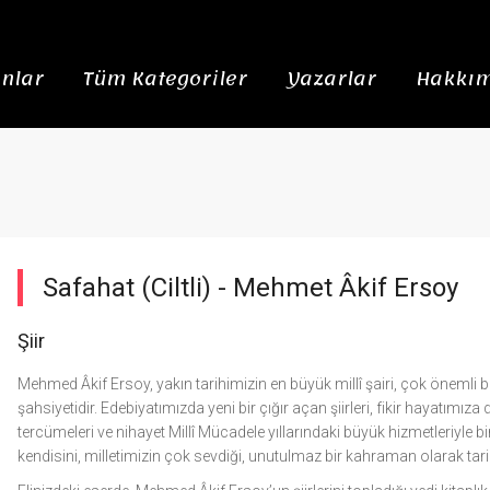
nlar
Tüm Kategoriler
Yazarlar
Hakkım
Safahat (Ciltli) -
Mehmet Âkif Ersoy
Şiir
Mehmed Âkif Ersoy, yakın tarihimizin en büyük millî şairi, çok önemli b
şahsiyetidir. Edebiyatımızda yeni bir çığır açan şiirleri, fikir hayatımıza 
tercümeleri ve nihayet Millî Mücadele yıllarındaki büyük hizmetleriyle bir
kendisini, milletimizin çok sevdiği, unutulmaz bir kahraman olarak tarih