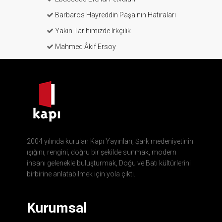
Barbaros Hayreddin Paşa'nın Hatıraları
Yakın Tarihimizde Irkçılık
Mahmed Âkif Ersoy
2004 yılında kurulan Kapı Yayınları, Şark medeniyetinin
ışığını, rengini, doğru bir şekilde sunmak, modern
insanı gelenekle buluşturmak, Doğu ve Batı kültürlerini
birbirine anlatabilmek için yola çıktı.
Kurumsal