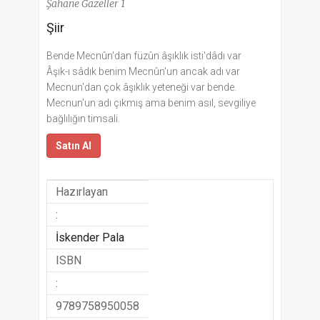
Şahane Gazeller 1
Şiir
Bende Mecnûn'dan füzûn âşıklık isti'dâdı var
Âşık-ı sâdık benim Mecnûn'un ancak adı var
Mecnun'dan çok âşıklık yeteneği var bende.
Mecnun'un adı çıkmış ama benim asıl, sevgiliye
bağlılığın timsali.
Satın Al
Hazırlayan
:
İskender Pala
ISBN
:
9789758950058