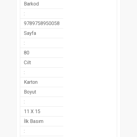
Barkod
:
9789758950058
Sayfa
:
80
Cilt
:
Karton
Boyut
:
11 X 15
İlk Basım
: