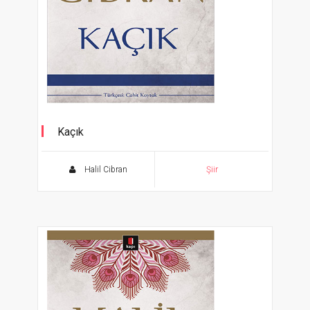
Kaçık
Halil Cibran
Şiir