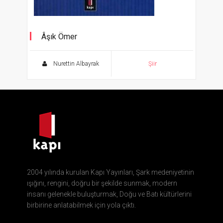
Âşık Ömer
Aşk Ağlatır Dert Söyletir 3
Nurettin Albayrak
Şiir
2004 yılında kurulan Kapı Yayınları, Şark medeniyetinin
ışığını, rengini, doğru bir şekilde sunmak, modern
insanı gelenekle buluşturmak, Doğu ve Batı kültürlerini
birbirine anlatabilmek için yola çıktı.