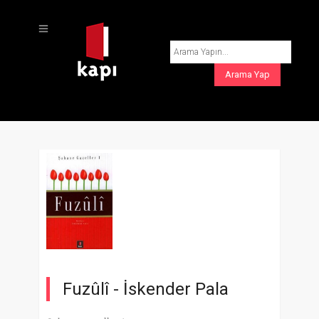
Fuzûlî -
İskender Pala