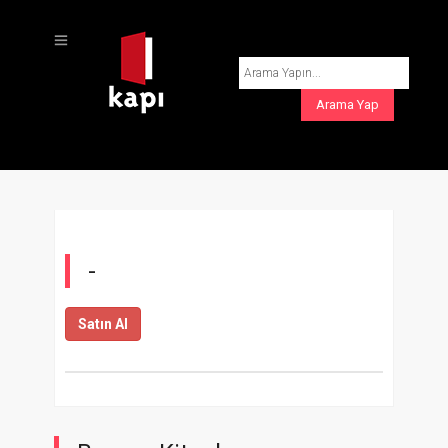
-
Satın Al