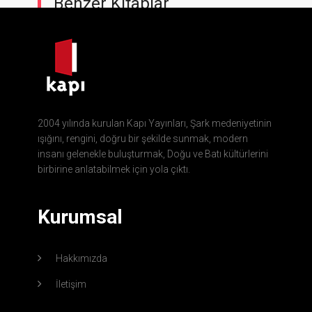
Benzer Kitaplar
2004 yılında kurulan Kapı Yayınları, Şark medeniyetinin
ışığını, rengini, doğru bir şekilde sunmak, modern
insanı gelenekle buluşturmak, Doğu ve Batı kültürlerini
birbirine anlatabilmek için yola çıktı.
Kurumsal
Hakkımızda
İletişim