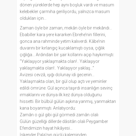
dönen yüreklerde hep aynı boşluk vardı ve masum
kelebekler çarmıha geriliyordu, yalnızca masum
oldukları için...
Zaman öyle bir zaman, mekân öyle bir mekândı…
Ebabiller kara yere kararken Ebrehe’nin fillerini,
gonca ana rahminde yetim kalıverdi. Kâbe’nin
duvarını bir kırlangıç kucaklamıştı oysa, çığlık
çığlığa… Ardından bir şair kollarını açıp haykırmıştı:
“Yaklaşıyor yaklaşmakta olan!.. Yaklaşıyor
yaklaşmakta olan!.. Yaklaşıyor yaklaş…”
Avizesi cevzâ, ışığı dolunay idi gecenin...
Yaklaşmakta olan, bir gül olup açtı ve yeminler
edildi ömrüne. Gül açınca taşırdı insanlığın sevinç
ırmaklarını ve dünya ilk kez dünya olduğunu
hissetti. Bir bülbül gülün aşkına yanmış, yanmaktan
kana boyanmıştı. Anlatıyordu:
Zamân o gül gibi gül görmedi zamân olalı
Gülün güzelliği dillerde dâsitân olalı Peygamber
Efendimizin hayat hikâyesi…
İskender Pala’nın güçlü kaleminden…