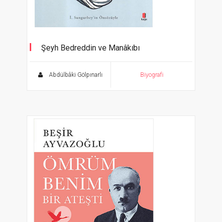
Şeyh Bedreddin ve Manâkıbı
Sımavna Kadısıoğlu İ. Sungurbey’in
Önsözüyle
Abdülbâki Gölpınarlı
Biyografi