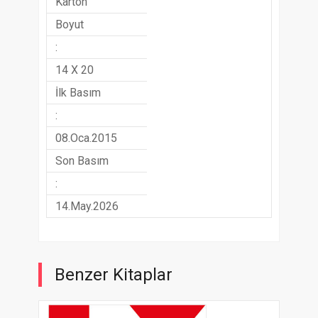
Karton
Boyut
:
14 X 20
İlk Basım
:
08.Oca.2015
Son Basım
:
14.May.2026
Benzer Kitaplar