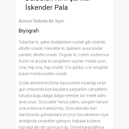
İskender Pala
Roman Tadında Bir Siyer
Biyografi
Selamlar ki, şeker dudaklıların vuslatı gibi içtendir,
elbette onadır. Hasretler ki, âşıkların avazı kadar
yanıktır, elbette onadır. Övgüler ki, özlem sözlerince
füzûn ve arzular ki sevgililerin saçları misali uzun,
ona, hep ona, hep onadır. O ki güldür, o ki sevgilidir,
bütün mecburiyetler onadır.
Çölde alevlerle küfürler kavururken insanlığı ve bir
gün ortasında kızıl kayalara çarparken vahşetlerin
tutuşturduğu dalga dalga nefesler, bir melek adını
andı onun. Sözcükler henüz yetim, sevgiler hançer
sokumlarına mahkûmdu. Goncalardan kan
damlıyordu gülistanlara ve çırçır böceklerinin rüya
aralığında cinayetler işleniyor; babalar kızlarını
toprağa diri diri gömüyordu. Cinnet karargâhına