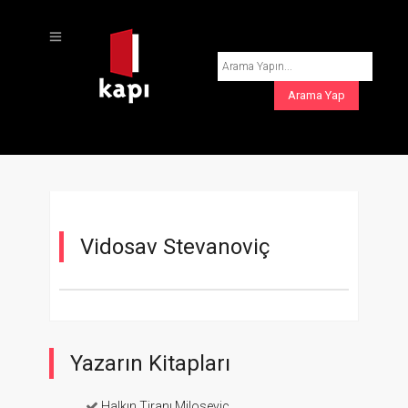
Vidosav Stevanoviç
Yazarın Kitapları
Halkın Tiranı Miloseviç