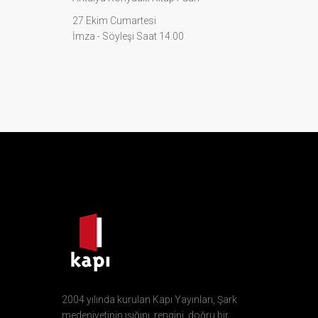
27 Ekim Cumartesi
İmza - Söyleşi Saat 14.00
2004 yılında kurulan Kapı Yayınları, Şark
medeniyetinin ışığını, rengini, doğru bir