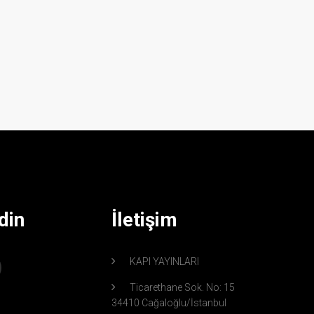
din
İletişim
KAPI YAYINLARI
Ticarethane Sok. No: 15
34410 Cağaloğlu/İstanbul