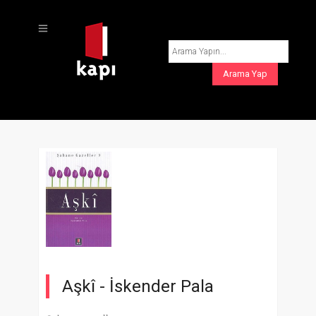
Aşkî -
İskender Pala