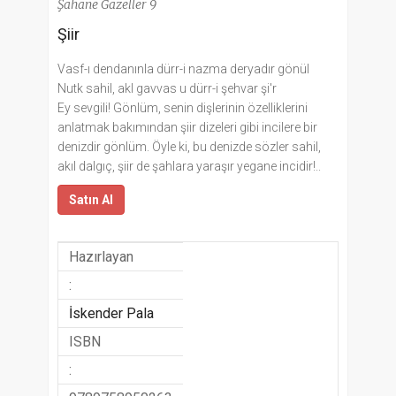
Şahane Gazeller 9
Şiir
Vasf-ı dendanınla dürr-i nazma deryadır gönül
Nutk sahil, akl gavvas u dürr-i şehvar şi'r
Ey sevgili! Gönlüm, senin dişlerinin özelliklerini
anlatmak bakımından şiir dizeleri gibi incilere bir
denizdir gönlüm. Öyle ki, bu denizde sözler sahil,
akıl dalgıç, şiir de şahlara yaraşır yegane incidir!..
Satın Al
Hazırlayan
:
İskender Pala
ISBN
: