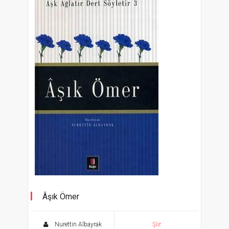
Âşık Ömer
Aşk Ağlatır Dert Söyletir 3
Nurettin Albayrak
Şiir