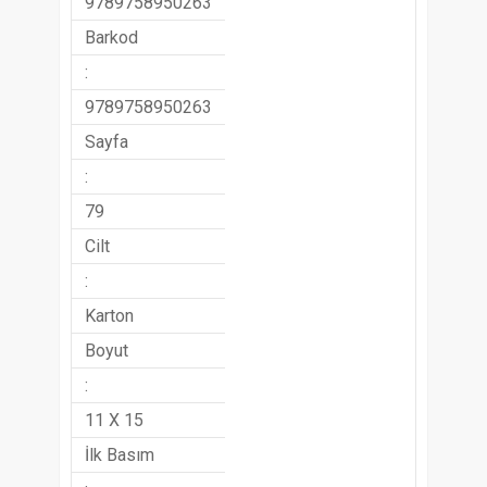
9789758950263
Barkod
:
9789758950263
Sayfa
:
79
Cilt
:
Karton
Boyut
:
11 X 15
İlk Basım