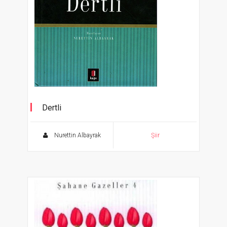
Dertli
Aşk Ağlatır Dert Söyletir 5
Nurettin Albayrak
Şiir