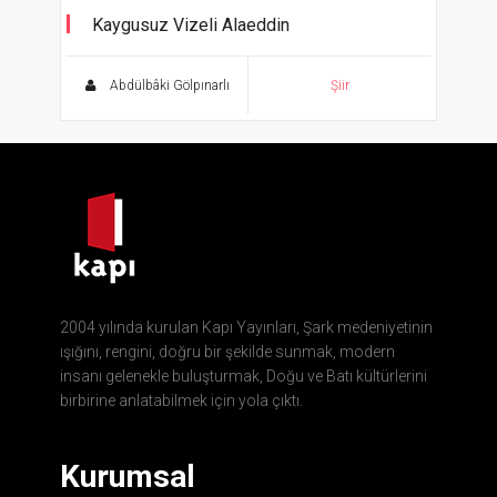
Kaygusuz Vizeli Alaeddin
Melâmi Edebiyatı Metinleri
Abdülbâki Gölpınarlı
Şiir
2004 yılında kurulan Kapı Yayınları, Şark medeniyetinin
ışığını, rengini, doğru bir şekilde sunmak, modern
insanı gelenekle buluşturmak, Doğu ve Batı kültürlerini
birbirine anlatabilmek için yola çıktı.
Kurumsal