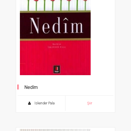
Nedîm
Şahane Gazeller 4
İskender Pala
Şiir