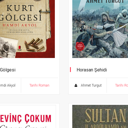
 Gölgesi
Horasan Şehidi
Türklerin İslamiyet’le Tanıştığ
Asrın Romanı
mdi Akyol
Tarihi Roman
Ahmet Turgut
Tarihi 