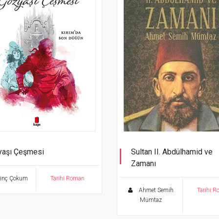
yaşı Çeşmesi
Sultan II. Abdülhamid ve
Zamanı
m'da Son Düğün
inç Çokum
Tarihi Roman
Ahmet Semih
Tarihi 
Mümtaz