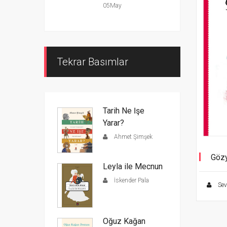
05May
Tekrar Basımlar
Tarih Ne İşe
Yarar?
Ahmet Şimşek
Göz
Leyla ile Mecnun
Kırı
İskender Pala
Sev
Oğuz Kağan