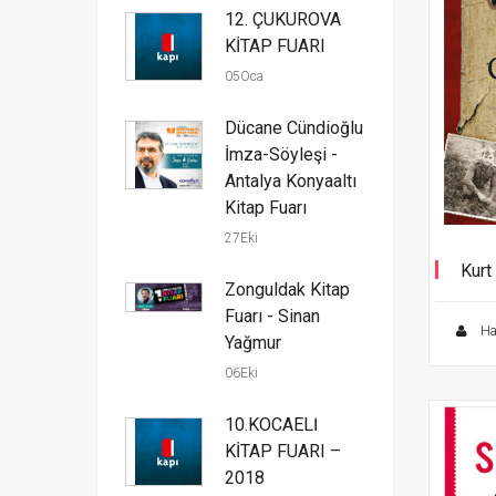
12. ÇUKUROVA
KİTAP FUARI
05Oca
Dücane Cündioğlu
İmza-Söyleşi -
Antalya Konyaaltı
Kitap Fuarı
27Eki
Kurt
Zonguldak Kitap
Fuarı - Sinan
Ha
Yağmur
06Eki
10.KOCAELİ
KİTAP FUARI –
2018