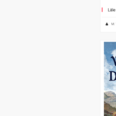
Lâle
Münif
M. 