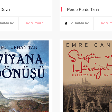
 Devri
Perde Perde Tarih
 Fehim'in çizimleriyle
Tarihi Musahabeler
Turhan Tan
Tarihi Roman
M. Turhan Tan
Tarihi 