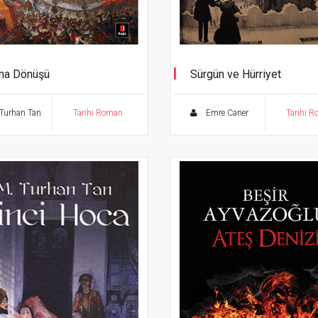
na Dönüşü
Sürgün ve Hürriyet
Paris'te Bir Jön Türk
Turhan Tan
Tarihi Roman
Emre Caner
Tarihi 