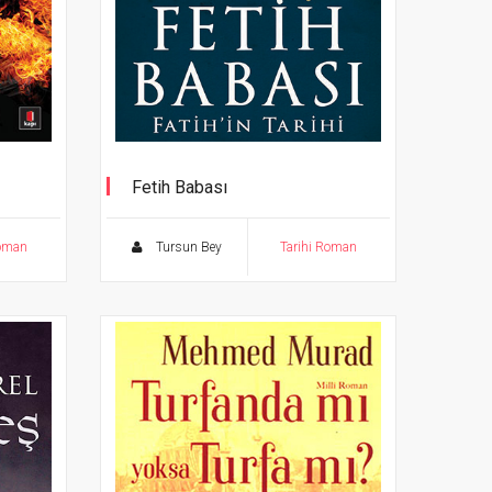
Fetih Babası
nden
Fatih'in Tarihi
Roman
Tursun Bey
Tarihi Roman