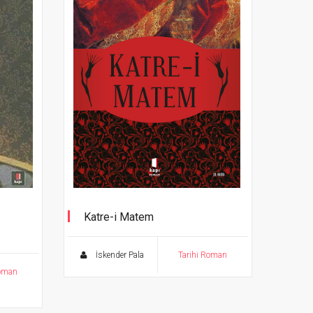
Katre-i Matem
İskender Pala
Tarihi Roman
Roman