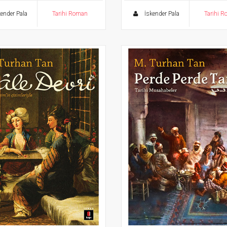
ender Pala
Tarihi Roman
İskender Pala
Tarihi 