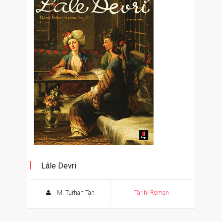
Lâle Devri
Münif Fehim'in çizimleriyle
M. Turhan Tan
Tarihi Roman