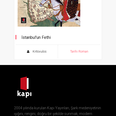
İstanbul'un Fethi
Kritovulos
Tarihi Roman
2004 yılında kurulan Kapı Yayınları, Şark medeniyetinin
ışığını, rengini, doğru bir şekilde sunmak, modern