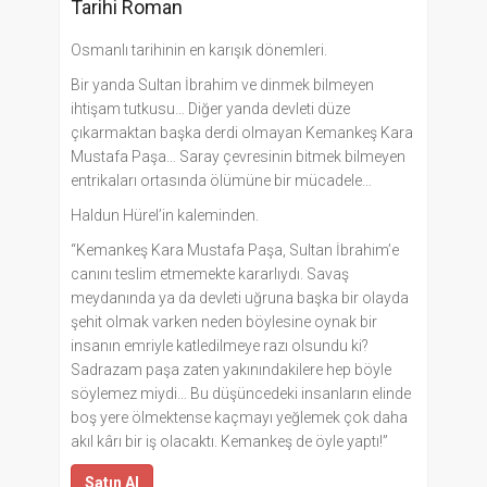
Tarihi Roman
Osmanlı tarihinin en karışık dönemleri.
Bir yanda Sultan İbrahim ve dinmek bilmeyen
ihtişam tutkusu… Diğer yanda devleti düze
çıkarmaktan başka derdi olmayan Kemankeş Kara
Mustafa Paşa… Saray çevresinin bitmek bilmeyen
entrikaları ortasında ölümüne bir mücadele…
Haldun Hürel’in kaleminden.
“Kemankeş Kara Mustafa Paşa, Sultan İbrahim’e
canını teslim etmemekte kararlıydı. Savaş
meydanında ya da devleti uğruna başka bir olayda
şehit olmak varken neden böylesine oynak bir
insanın emriyle katledilmeye razı olsundu ki?
Sadrazam paşa zaten yakınındakilere hep böyle
söylemez miydi… Bu düşüncedeki insanların elinde
boş yere ölmektense kaçmayı yeğlemek çok daha
akıl kârı bir iş olacaktı. Kemankeş de öyle yaptı!”
Satın Al