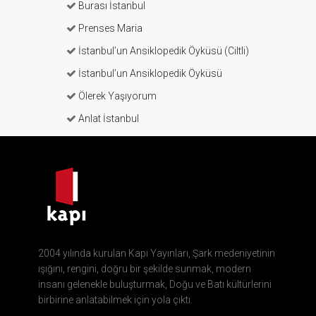
Burası İstanbul
Prenses Maria
İstanbul’un Ansiklopedik Öyküsü (Ciltli)
İstanbul’un Ansiklopedik Öyküsü
Ölerek Yaşıyorum
Anlat İstanbul
2004 yılında kurulan Kapı Yayınları, Şark medeniyetinin
ışığını, rengini, doğru bir şekilde sunmak, modern
insanı gelenekle buluşturmak, Doğu ve Batı kültürlerini
birbirine anlatabilmek için yola çıktı.