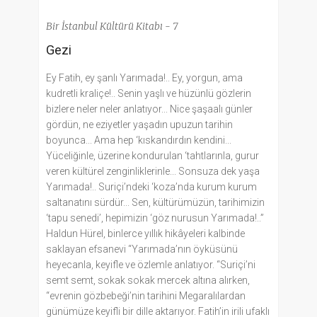
Bir İstanbul Kültürü Kitabı - 7
Gezi
Ey Fatih, ey şanlı Yarımada!.. Ey, yorgun, ama
kudretli kraliçe!.. Senin yaşlı ve hüzünlü gözlerin
bizlere neler neler anlatıyor... Nice şaşaalı günler
gördün, ne eziyetler yaşadın upuzun tarihin
boyunca... Ama hep ‘kıskandırdın kendini...
Yüceliğinle, üzerine kondurulan ‘tahtlarınla, gurur
veren kültürel zenginliklerinle... Sonsuza dek yaşa
Yarımada!.. Suriçi’ndeki ‘koza’nda kurum kurum
saltanatını sürdür... Sen, kültürümüzün, tarihimizin
‘tapu senedi’, hepimizin ‘göz nurusun Yarımada!..”
Haldun Hürel, binlerce yıllık hikâyeleri kalbinde
saklayan efsanevi “Yarımada’nın öyküsünü
heyecanla, keyifle ve özlemle anlatıyor. “Suriçi’ni
semt semt, sokak sokak mercek altına alırken,
“evrenin gözbebeği’nin tarihini Megaralılardan
günümüze keyifli bir dille aktarıyor. Fatih’in irili ufaklı