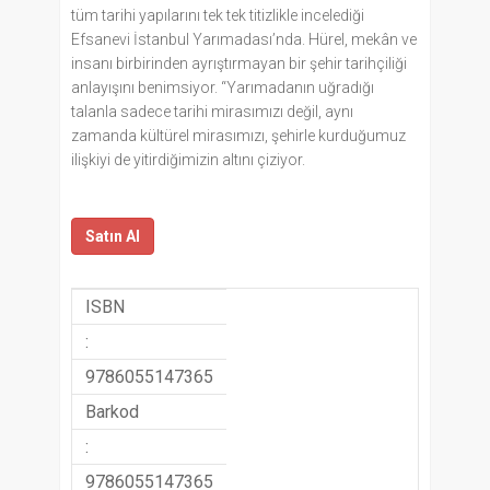
tüm tarihi yapılarını tek tek titizlikle incelediği
Efsanevi İstanbul Yarımadası’nda. Hürel, mekân ve
insanı birbirinden ayrıştırmayan bir şehir tarihçiliği
anlayışını benimsiyor. “Yarımadanın uğradığı
talanla sadece tarihi mirasımızı değil, aynı
zamanda kültürel mirasımızı, şehirle kurduğumuz
ilişkiyi de yitirdiğimizin altını çiziyor.
Satın Al
ISBN
:
9786055147365
Barkod
:
9786055147365