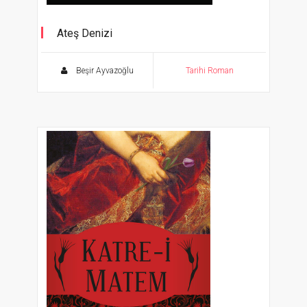
Ateş Denizi
Edebiyatımızın zarif çelebisinden bir ses ve
ateş romanı
Beşir Ayvazoğlu
Tarihi Roman