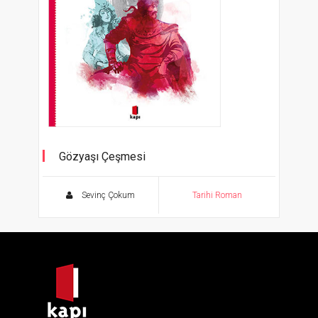
Gözyaşı Çeşmesi
Kırım'da Son Düğün
Sevinç Çokum
Tarihi Roman