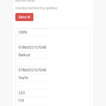
kıymetli tarafı.
İstanbul tarihine hoş geldiniz...
Satın Al
ISBN
:
9786055107048
Barkod
:
9786055107048
Sayfa
:
220
Cilt