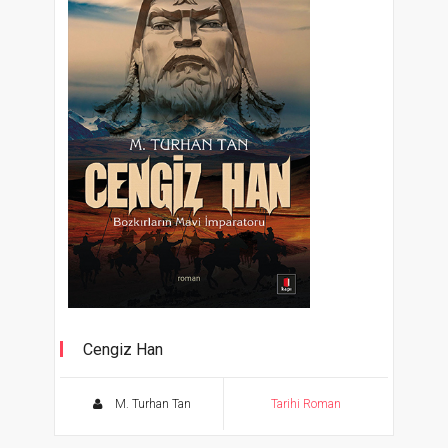
Cengiz Han
Bozkırların Mavi İmparatoru
M. Turhan Tan
Tarihi Roman