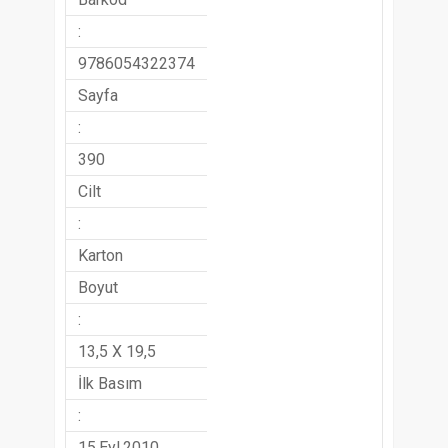
:
9786054322374
Sayfa
:
390
Cilt
:
Karton
Boyut
:
13,5 X 19,5
İlk Basım
:
15.Eyl.2010