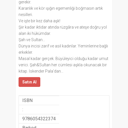
gerekir.
Karanlık ve kör ışığın egemenliği boğmasın artık
nesilleri.
Ve işte bir kez daha aşk!
Şiir kadar iktidar atında rüzgâra ve ateşe doğru yol
alan iki hükümdar.
Şah ve Sultan…
Dünya incisi zarif ve asil kadınlar. Yeminlerine bağlı
erkekler.
Masal kadar gerçek. Büyüleyici olduğu kadar umut
verici. Şah&Sultan her cümlesi aşkla okunacak bir
kitap. İskender Pala’dan…
Satın Al
ISBN
:
9786054322374
Barkod