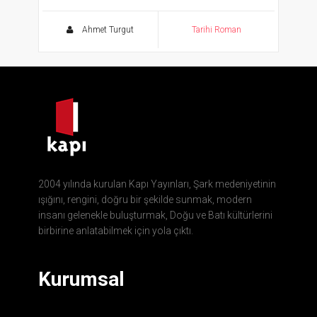
Türklerin İslamiyet’le Tanıştığı Asrın Romanı
Ahmet Turgut
Tarihi Roman
2004 yılında kurulan Kapı Yayınları, Şark medeniyetinin
ışığını, rengini, doğru bir şekilde sunmak, modern
insanı gelenekle buluşturmak, Doğu ve Batı kültürlerini
birbirine anlatabilmek için yola çıktı.
Kurumsal