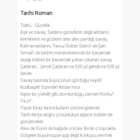
Tarihi Roman
Tutku… Güzellik…
Aşk ve savaş. Sadece gönüllerin değil alınların,
kemiklerin ve gözlerin alev alev yandığı savaş.
Kahramanlarını, Yavuz Sultan Selim’i de Şah
İsmail’i de tarihin merdivenlerinde bir basamak
aşağı indiren bir basamak yukarı çıkaran savaş.
Çaldıran... Şimdi Çaldıran ne 500 yıl geride ne 500 yıl
ileride.
Savaş tasında büyücünün gördüğü neydi?
Kızılbaşlık! Sünnilik! İktidar hırsı.
Aşkın bir çökelti gibi dondurduğu zaman! Korku?
Ya o?
Yazar biraz da korkuların üstüne gidendir.
Tarih ileriye doğru çözüldükçe ağacın kökleri de
görülecektir.
Alevi de Sünni de bağlıdır o köke. Birdir o toprakta.
Gölgeler büyümüşse ışığı değil korkuyu yenmek