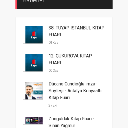
Haberler
38. TÜYAP İSTANBUL KİTAP
FUARI
01Kas
12. ÇUKUROVA KİTAP
FUARI
05Oca
Dücane Cündioğlu İmza-
Söyleşi - Antalya Konyaaltı
Kitap Fuarı
27Eki
Zonguldak Kitap Fuarı -
Sinan Yağmur