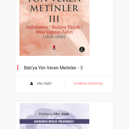
Batı’ya Yön Veren Metinler - 3
Aydınlanma / Burjuva Yüzyılı / Bilim Çağının
Zaferi (1650-1800)
Alev Alatlı
İnceleme Araştırma