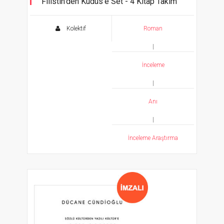
Filistin'den Kudüs'e Set - 4 Kitap Takım
Kolektif
Roman
|
İnceleme
|
Anı
|
İnceleme Araştırma