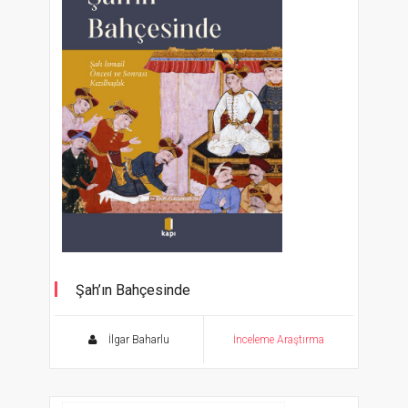
Şah’ın Bahçesinde
Şah İsmail Öncesi ve Sonrası Kızılbaşlık
İlgar Baharlu
İnceleme Araştırma