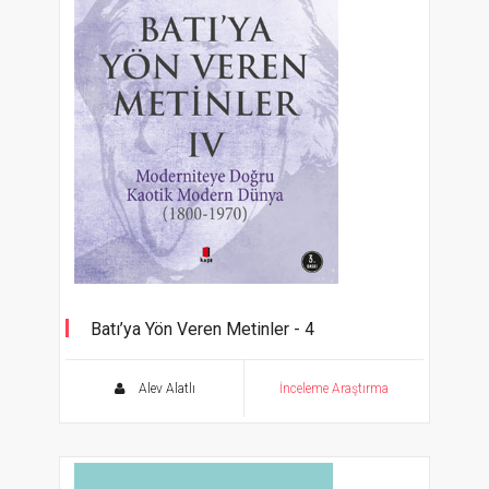
Batı’ya Yön Veren Metinler - 4
Moderniteye Doğru Kaotik Modern Dünya
(1800-1970)
Alev Alatlı
İnceleme Araştırma