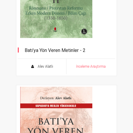
Batı’ya Yön Veren Metinler - 2
Rönesans / Protestan Reformu / Erken
Modern Dönem / Bilim Çağı (1350-1650)
Alev Alatlı
İnceleme Araştırma