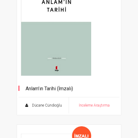
Anlam’ın Tarihi (İmzalı)
Dücane Cündioğlu
İnceleme Araştırma