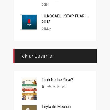
06Eki
10.KOCAELİ KİTAP FUARI –
2018
05May
Tekrar Basımlar
Tarih Ne İşe Yarar?
Ahmet Şimşek
Leyla ile Mecnun