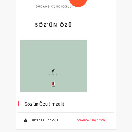
Söz'ün Özü (İmzalı)
Dücane Cündioğlu
İnceleme Araştırma