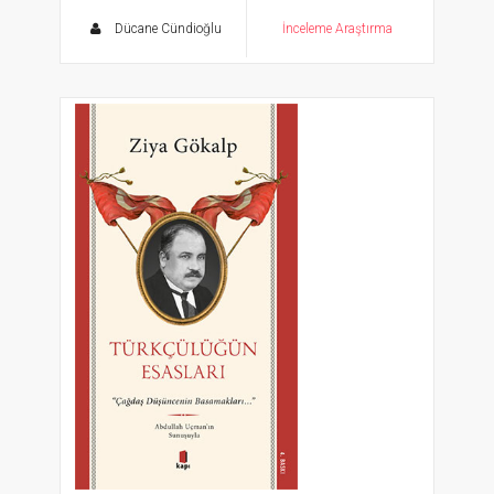
Dücane Cündioğlu
İnceleme Araştırma