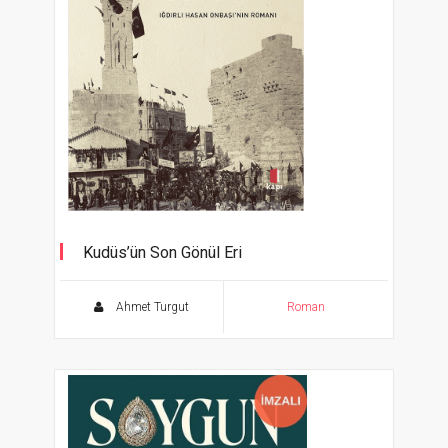
Kudüs’ün Son Gönül Eri
Iğdırlı Hasan Onbaşı’nın Romanı
Ahmet Turgut
Roman