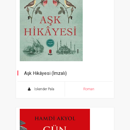
Aşk Hikâyesi (İmzalı)
İskender Pala
Roman