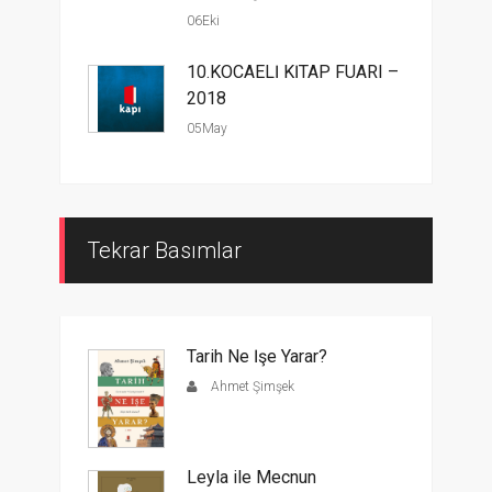
06Eki
10.KOCAELİ KİTAP FUARI –
2018
05May
Tekrar Basımlar
Tarih Ne İşe Yarar?
Ahmet Şimşek
Leyla ile Mecnun