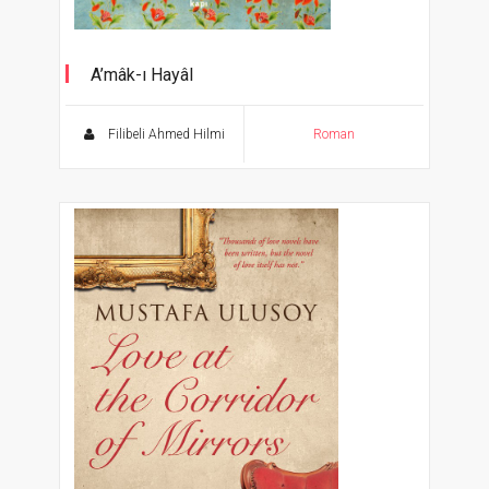
A’mâk-ı Hayâl
Filibeli Ahmed Hilmi
Roman