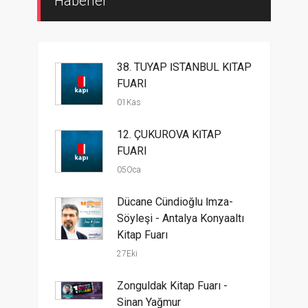
Haberler
38. TÜYAP İSTANBUL KİTAP
FUARI
01Kas
12. ÇUKUROVA KİTAP
FUARI
05Oca
Dücane Cündioğlu İmza-
Söyleşi - Antalya Konyaaltı
Kitap Fuarı
27Eki
Zonguldak Kitap Fuarı -
Sinan Yağmur