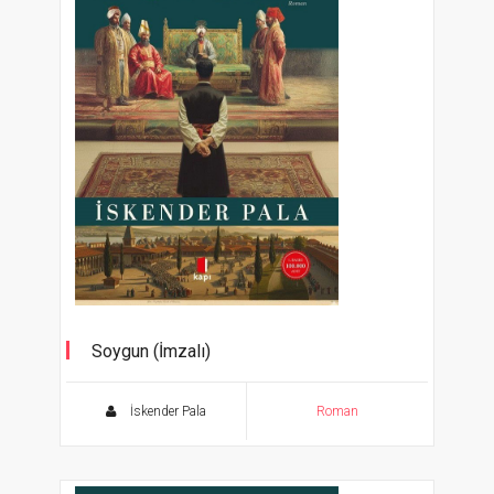
Soygun (İmzalı)
İskender Pala
Roman