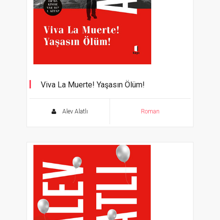
Viva La Muerte! Yaşasın Ölüm!
Or'da Kimse Var mı ? 1. Kitap
Alev Alatlı
Roman