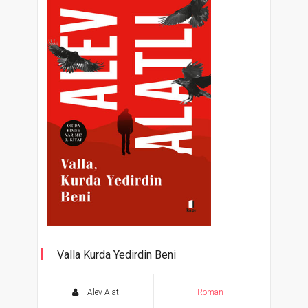
Valla Kurda Yedirdin Beni
Or'da Kimse Var mı? 3. Kitap
Alev Alatlı
Roman