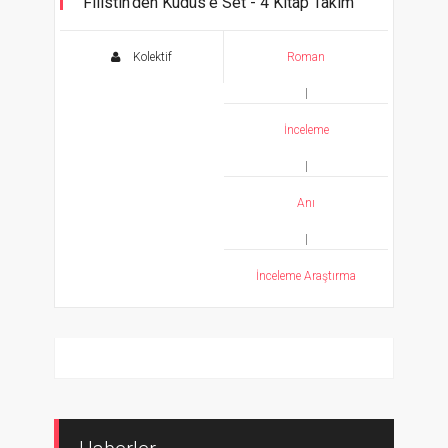
Filistin'den Kudüs'e Set - 4 Kitap Takım
Kolektif
Roman
|
İnceleme
|
Anı
|
İnceleme Araştırma