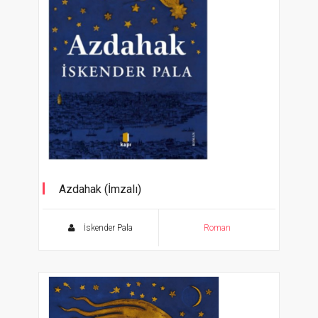
Azdahak (İmzalı)
İskender Pala
Roman