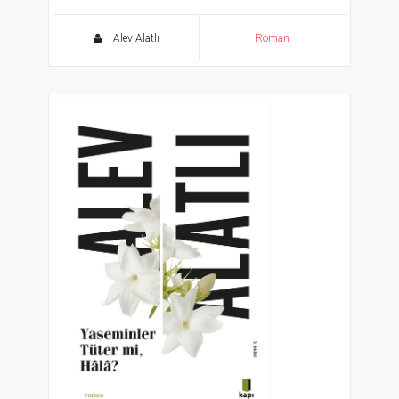
Gogol’un İzinde 1
Alev Alatlı
Roman