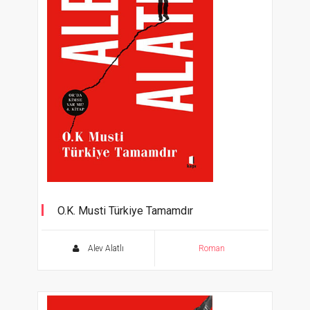
O.K. Musti Türkiye Tamamdır
Orda Kimse Varmı ? 4. Kitap
Alev Alatlı
Roman