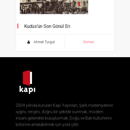
Kudüs’ün Son Gönül Eri
Iğdırlı Hasan Onbaşı’nın Romanı
Ahmet Turgut
Roman
2004 yılında kurulan Kapı Yayınları, Şark medeniyetinin
ışığını, rengini, doğru bir şekilde sunmak, modern
insanı gelenekle buluşturmak, Doğu ve Batı kültürlerini
birbirine anlatabilmek için yola çıktı.