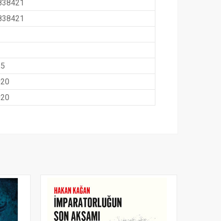
838421
838421
,5
020
020