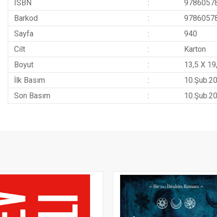
ISBN
:
9786057
Barkod
:
9786057
Sayfa
:
940
Cilt
:
Karton
Boyut
:
13,5 X 19
İlk Basım
:
10.Şub.2
Son Basım
:
10.Şub.2