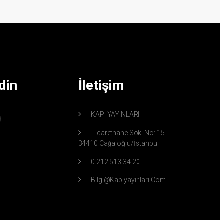
din
İletişim
KAPI YAYINLARI
Ticarethane Sok. No: 15
34410 Cağaloğlu/İstanbul
0 212 513 34 20
Bilgi@kapiyayinlari.com