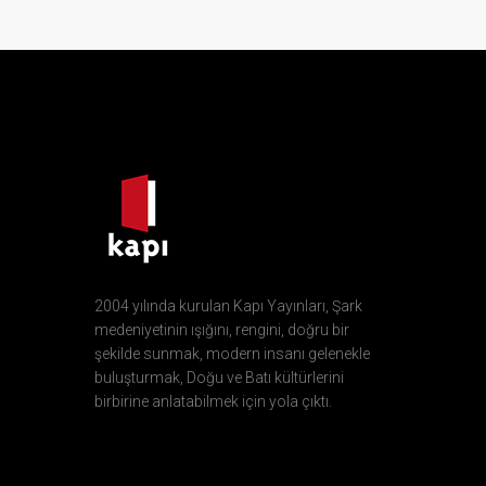
2004 yılında kurulan Kapı Yayınları, Şark
medeniyetinin ışığını, rengini, doğru bir
şekilde sunmak, modern insanı gelenekle
buluşturmak, Doğu ve Batı kültürlerini
birbirine anlatabilmek için yola çıktı.