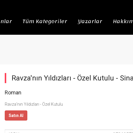
nlar
Tüm Kategoriler
Yazarlar
Hakkım
Ravza'nın Yıldızları - Özel Kutulu -
Sin
Roman
Ravza'nın Yıldızları - Özel Kutulu
Satın Al