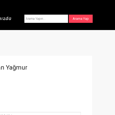
ızda
an Yağmur