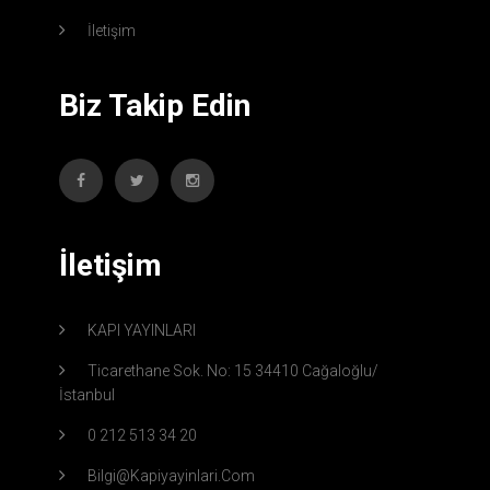
İletişim
Biz Takip Edin
İletişim
KAPI YAYINLARI
Ticarethane Sok. No: 15 34410 Cağaloğlu/
İstanbul
0 212 513 34 20
Bilgi@kapiyayinlari.com