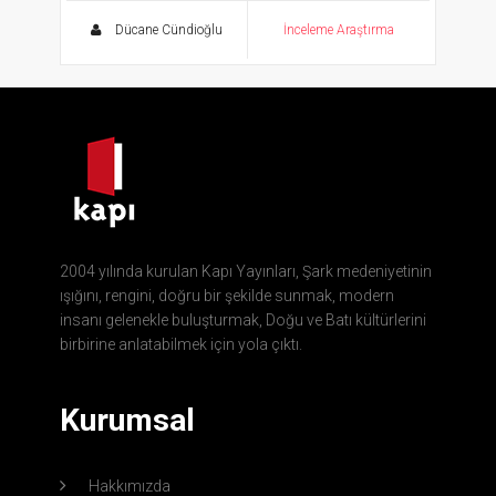
Dücane Cündioğlu
İnceleme Araştırma
2004 yılında kurulan Kapı Yayınları, Şark medeniyetinin
ışığını, rengini, doğru bir şekilde sunmak, modern
insanı gelenekle buluşturmak, Doğu ve Batı kültürlerini
birbirine anlatabilmek için yola çıktı.
Kurumsal
Hakkımızda