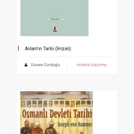
Anlam’ın Tarihi (İmzalı)
Dücane Cündioğlu
İnceleme Araştırma