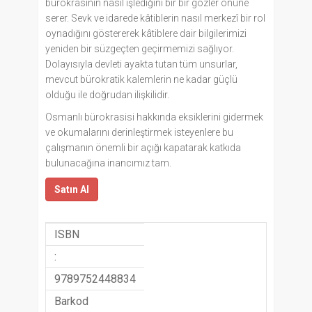
bürokrasinin nasıl işlediğini bir bir gözler önüne
serer. Sevk ve idarede kâtiblerin nasıl merkezî bir rol
oynadığını göstererek kâtiblere dair bilgilerimizi
yeniden bir süzgeçten geçirmemizi sağlıyor.
Dolayısıyla devleti ayakta tutan tüm unsurlar,
mevcut bürokratik kalemlerin ne kadar güçlü
olduğu ile doğrudan ilişkilidir.
Osmanlı bürokrasisi hakkında eksiklerini gidermek
ve okumalarını derinleştirmek isteyenlere bu
çalışmanın önemli bir açığı kapatarak katkıda
bulunacağına inancımız tam.
Satın Al
ISBN
:
9789752448834
Barkod