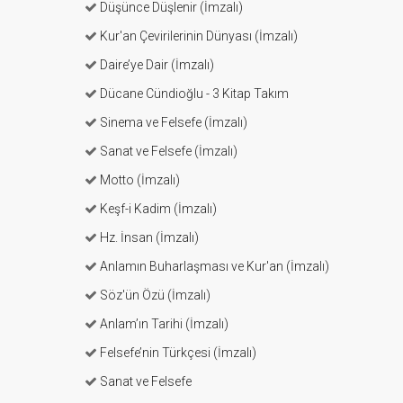
Düşünce Düşlenir (İmzalı)
Kur'an Çevirilerinin Dünyası (İmzalı)
Daire’ye Dair (İmzalı)
Dücane Cündioğlu - 3 Kitap Takım
Sinema ve Felsefe (İmzalı)
Sanat ve Felsefe (İmzalı)
Motto (İmzalı)
Keşf-i Kadim (İmzalı)
Hz. İnsan (İmzalı)
Anlamın Buharlaşması ve Kur'an (İmzalı)
Söz'ün Özü (İmzalı)
Anlam’ın Tarihi (İmzalı)
Felsefe’nin Türkçesi (İmzalı)
Sanat ve Felsefe