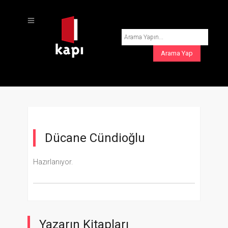
Dücane Cündioğlu
Hazırlanıyor.
Yazarın Kitapları