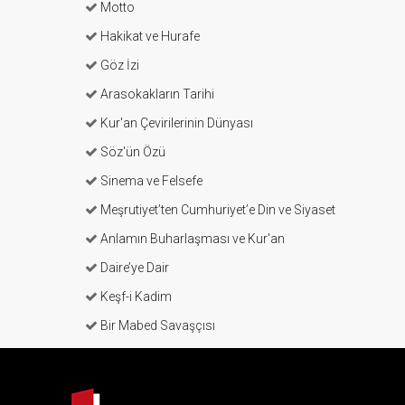
Motto
Hakikat ve Hurafe
Göz İzi
Arasokakların Tarihi
Kur'an Çevirilerinin Dünyası
Söz'ün Özü
Sinema ve Felsefe
Meşrutiyet’ten Cumhuriyet’e Din ve Siyaset
Anlamın Buharlaşması ve Kur'an
Daire’ye Dair
Keşf-i Kadim
Bir Mabed Savaşçısı