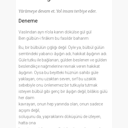
Yürümeye devam et. Yol insanı terbiye eder.
Deneme
Vaslından ayrı n’ola kanın dökülse gül gül
Ben gülbün-i firâkım bu fasıldır baharım
Bu, bir bülbülün çığlığı değil. Öyle ya, bülbül gülün
semtindeki yabancı âşığın adı; hakikat âşığının adı.
Güle tutku ile bağlanan, gülden beslenen ve gülden
beslendikçe nağmelerine revnak veren hakikat
âşığının. Oysa bu beyitteki hüznün sahibi güle
yaklaşan, onu uzaktan seven, sırf bu uzaklık
sebebiyle onu önlenemez bir tutkuyla tutmak
isteyen bülbül gibi genç bir âşığın değil, bilâkis gülü
her daim
kavrayan, onun hep yanında olan, onun sadece
açışını değil,
soluşunu da, yapraklarını döküşünü de izleyen,
hatta ona