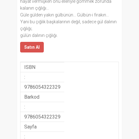
hayat vermişken onu elleriyle gömmek zorunda
kalanın çığlığı...
Güle gülden yakın gülbünün... Gülbün-i firakın...
Yani bu çığlık başkalarının değil, sadece gül dalının
çığlığı;
gülün dalının çığlığı.
Satın Al
ISBN
:
9786054322329
Barkod
:
9786054322329
Sayfa
: