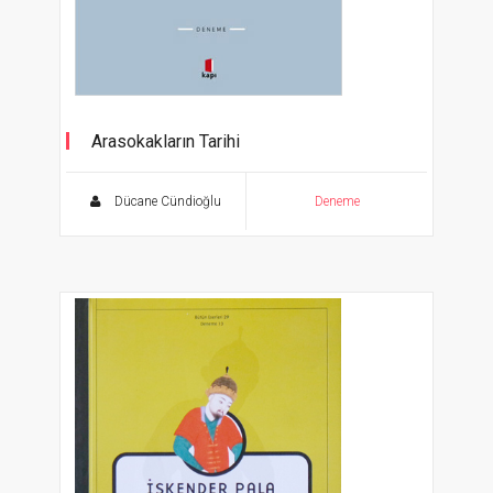
Arasokakların Tarihi
Hatıralar ve Hatıratlar
Dücane Cündioğlu
Deneme