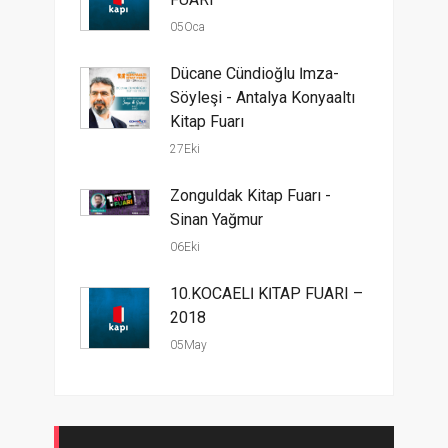
05Oca
Dücane Cündioğlu İmza-
Söyleşi - Antalya Konyaaltı
Kitap Fuarı
27Eki
Zonguldak Kitap Fuarı -
Sinan Yağmur
06Eki
10.KOCAELİ KİTAP FUARI –
2018
05May