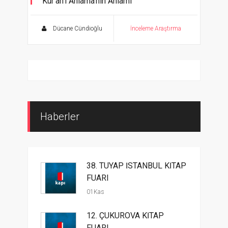
Kur’an’ı Anlama’nın Anlamı
Dücane Cündioğlu
İnceleme Araştırma
Haberler
38. TÜYAP İSTANBUL KİTAP
FUARI
01Kas
12. ÇUKUROVA KİTAP
FUARI