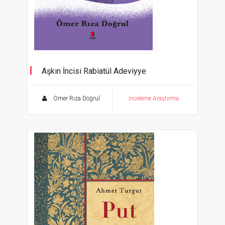
Aşkın İncisi Rabiatül Adeviyye
Bir Allah Aşığının Olağanüstü Hayatı
Ömer Rıza Doğrul
İnceleme Araştırma