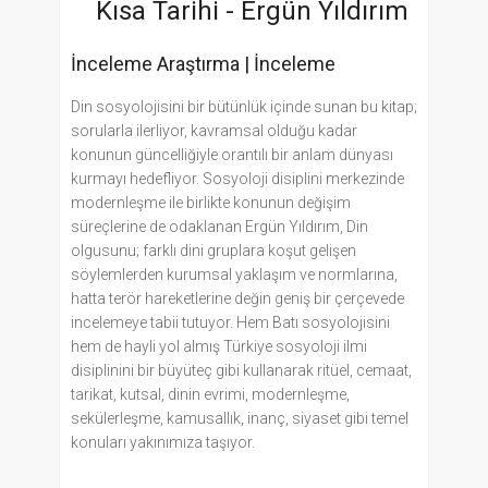
Kısa Tarihi -
Ergün Yıldırım
İnceleme Araştırma
|
İnceleme
Din sosyolojisini bir bütünlük içinde sunan bu kitap;
sorularla ilerliyor, kavramsal olduğu kadar
konunun güncelliğiyle orantılı bir anlam dünyası
kurmayı hedefliyor. Sosyoloji disiplini merkezinde
modernleşme ile birlikte konunun değişim
süreçlerine de odaklanan Ergün Yıldırım, Din
olgusunu; farklı dini gruplara koşut gelişen
söylemlerden kurumsal yaklaşım ve normlarına,
hatta terör hareketlerine değin geniş bir çerçevede
incelemeye tabii tutuyor. Hem Batı sosyolojisini
hem de hayli yol almış Türkiye sosyoloji ilmi
disiplinini bir büyüteç gibi kullanarak ritüel, cemaat,
tarikat, kutsal, dinin evrimi, modernleşme,
sekülerleşme, kamusallık, inanç, siyaset gibi temel
konuları yakınımıza taşıyor.