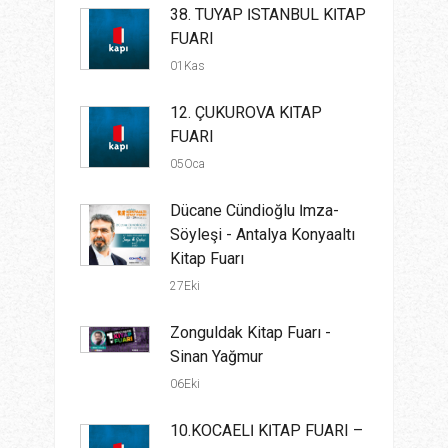
38. TÜYAP İSTANBUL KİTAP
FUARI
01Kas
12. ÇUKUROVA KİTAP
FUARI
05Oca
Dücane Cündioğlu İmza-
Söyleşi - Antalya Konyaaltı
Kitap Fuarı
27Eki
Zonguldak Kitap Fuarı -
Sinan Yağmur
06Eki
10.KOCAELİ KİTAP FUARI –