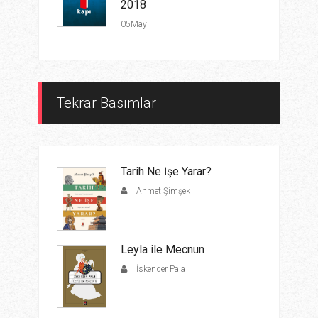
2018
05May
Tekrar Basımlar
Tarih Ne İşe Yarar?
Ahmet Şimşek
Leyla ile Mecnun
İskender Pala