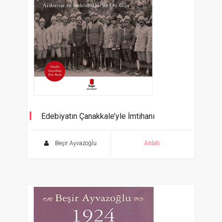
Edebiyatın Çanakkale’yle İmtihanı
Arıburnu ve Seddülbahir’de On Gün
Beşir Ayvazoğlu
Anlatı