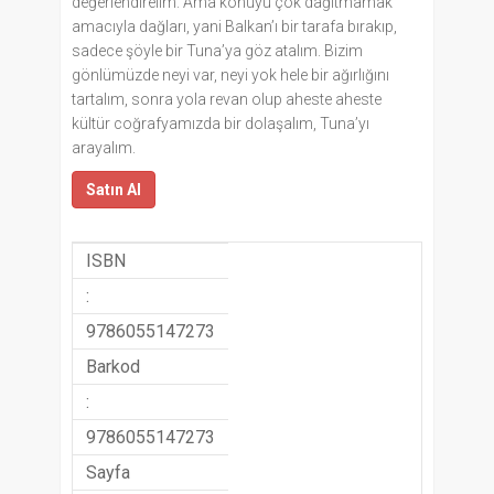
değerlendirelim. Ama konuyu çok dağıtmamak
amacıyla dağları, yani Balkan’ı bir tarafa bırakıp,
sadece şöyle bir Tuna’ya göz atalım. Bizim
gönlümüzde neyi var, neyi yok hele bir ağırlığını
tartalım, sonra yola revan olup aheste aheste
kültür coğrafyamızda bir dolaşalım, Tuna’yı
arayalım.
Satın Al
ISBN
:
9786055147273
Barkod
:
9786055147273
Sayfa