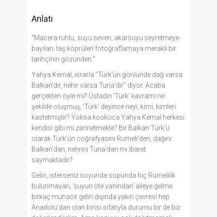
Anlatı
"Macera ruhlu, suyu seven, akarsuyu seyretmeye
bayılan, taş köprüleri fotoğraflamaya meraklı bir
tarihçinin gözünden."
Yahya Kemal, ısrarla “Türk’ün gönlünde dağ varsa
Balkan’dır, nehir varsa Tuna’dır” diyor. Acaba
gerçekten öyle mi? Üstadın ‘Türk’ kavramı ne
şekilde oluşmuş, ‘Türk’ deyince neyi, kimi, kimleri
kastetmiştir? Yoksa koskoca Yahya Kemal herkesi
kendisi gibi mi zannetmekte? Bir Balkan Türk’ü
olarak Türk’ün coğrafyasını Rumeli’den, dağını
Balkan’dan, nehrini Tuna’dan mı ibaret
saymaktadır?
Gelin, isterseniz soyunda sopunda hiç Rumelilik
bulunmayan, ‘suyun öte yanından’ aileye gelme
birkaç muhacir gelin dışında yakın çevresi hep
Anadolu’dan olan birisi sıfatıyla durumu bir de biz