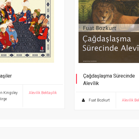
aşiler
Çağdaşlaşma Sürecinde
Alevîlik
n Kingsley
Alevilik Bektaşilik
Birge
Fuat Bozkurt
Alevilik Be