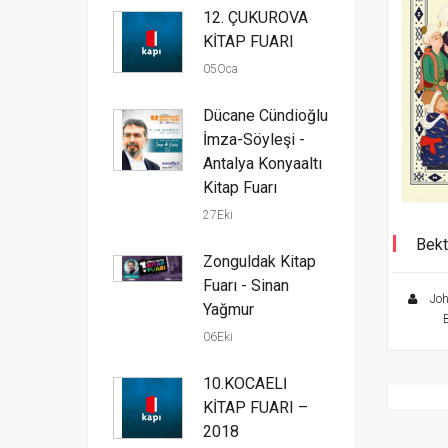
12. ÇUKUROVA
KİTAP FUARI
05Oca
Dücane Cündioğlu
İmza-Söyleşi -
Antalya Konyaaltı
Kitap Fuarı
27Eki
Bekt
Zonguldak Kitap
Fuarı - Sinan
Joh
Yağmur
06Eki
10.KOCAELİ
KİTAP FUARI –
2018