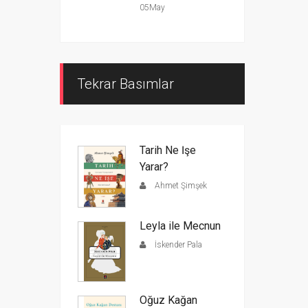
05May
Tekrar Basımlar
Tarih Ne İşe
Yarar?
Ahmet Şimşek
Leyla ile Mecnun
İskender Pala
Oğuz Kağan