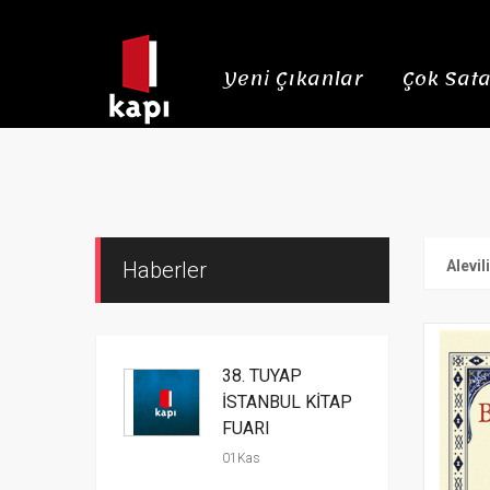
Yeni Çıkanlar
Çok Sata
Haberler
Alevil
38. TÜYAP
İSTANBUL KİTAP
FUARI
01Kas