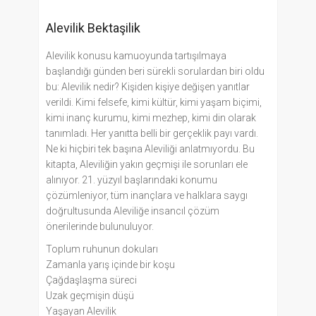
Alevilik Bektaşilik
Alevilik konusu kamuoyunda tartışılmaya
başlandığı günden beri sürekli sorulardan biri oldu
bu: Alevilik nedir? Kişiden kişiye değişen yanıtlar
verildi. Kimi felsefe, kimi kültür, kimi yaşam biçimi,
kimi inanç kurumu, kimi mezhep, kimi din olarak
tanımladı. Her yanıtta belli bir gerçeklik payı vardı.
Ne ki hiçbiri tek başına Aleviliği anlatmıyordu. Bu
kitapta, Aleviliğin yakın geçmişi ile sorunları ele
alınıyor. 21. yüzyıl başlarındaki konumu
çözümleniyor, tüm inançlara ve halklara saygı
doğrultusunda Aleviliğe insancıl çözüm
önerilerinde bulunuluyor.
Toplum ruhunun dokuları
Zamanla yarış içinde bir koşu
Çağdaşlaşma süreci
Uzak geçmişin düşü
Yaşayan Alevilik