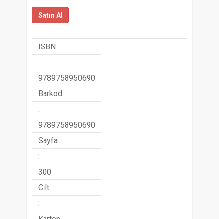
Satın Al
ISBN
:
9789758950690
Barkod
:
9789758950690
Sayfa
:
300
Cilt
:
Karton