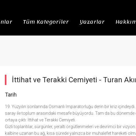
nlar
Tüm Kategoriler
Yazarlar
Hakkım
İttihat ve Terakki Cemiyeti -
Turan Akı
Tarih
19. Yüzyılın sonlarında Osmanlı İmparatorluğu derin bir kriz içindeydi. 
saray ile toplum arasındaki mesafe büyüyordu. Tam da bu dönemde ç
ortaya çıktı: İttihat ve Terakki Cemiyeti.
Gizli toplantılar, sürgünler, yeraltı örgütlenmeleri ve devrimci bir vizy
kalbine uzanan bu ağ, kısa sürede yalnızca bir muhalefet hareketi olma