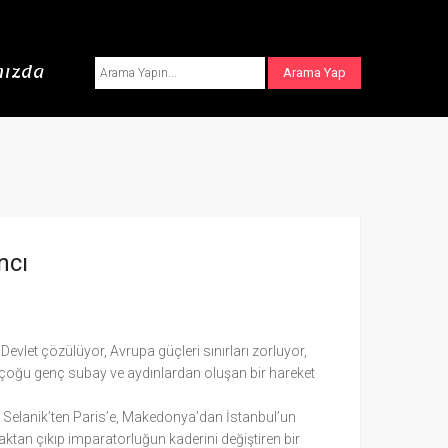
ızda
ncı
Devlet çözülüyor, Avrupa güçleri sınırları zorluyor,
oğu genç subay ve aydınlardan oluşan bir hareket
on. Selanik’ten Paris’e, Makedonya’dan İstanbul’un
ktan çıkıp imparatorluğun kaderini değiştiren bir