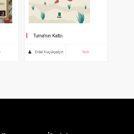
Turna’nın Kalbi
Yeniçeri Yoldaşlığı ve Bektaşilik
h
Erdal Küçükyalçın
Tarih