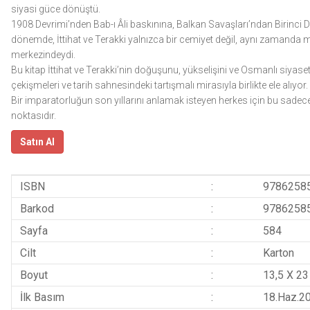
siyasi güce dönüştü.
1908 Devrimi’nden Bab-ı Âli baskınına, Balkan Savaşları’ndan Birinci D
dönemde, İttihat ve Terakki yalnızca bir cemiyet değil, aynı zamanda
merkezindeydi.
Bu kitap İttihat ve Terakki’nin doğuşunu, yükselişini ve Osmanlı siyaset
çekişmeleri ve tarih sahnesindeki tartışmalı mirasıyla birlikte ele alıyor.
Bir imparatorluğun son yıllarını anlamak isteyen herkes için bu sadece b
noktasıdır.
Satın Al
ISBN
:
9786258
Barkod
:
9786258
Sayfa
:
584
Cilt
:
Karton
Boyut
:
13,5 X 23
İlk Basım
:
18.Haz.2