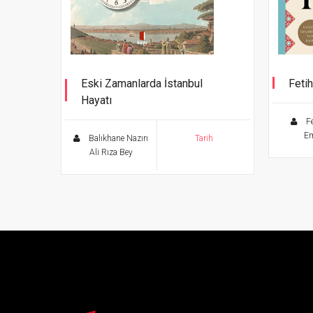
Eski Zamanlarda İstanbul
Feti
Hayatı
“Ya b
beni…
Fe
E
Balıkhane Nazırı
Tarih
Ali Rıza Bey