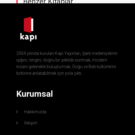
Benzer Kitaplar
2004 yılında kurulan Kapı Yayınları, Şark medeniyetinin
ışığını, rengini, doğru bir şekilde sunmak, modern
insanı gelenekle buluşturmak, Doğu ve Batı kültürlerini
birbirine anlatabilmek için yola çıktı.
Kurumsal
Hakkımızda
İletişim