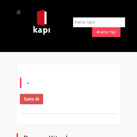
-
Satın Al