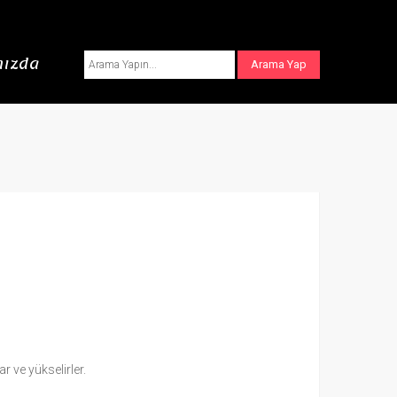
ızda
r ve yükselirler.