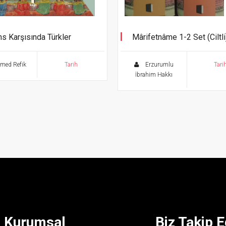
ns Karşısında Türkler
Mârifetnâme 1-2 Set (Ciltli
med Refik
Tarih
Erzurumlu
Tari
İbrahim Hakkı
Kurumsal
Biz Takip E