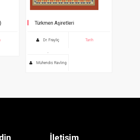
)
Türkmen Aşiretleri
h
Dr. Frayliç
Tarih
,
Mühendis Ravling
din
İletişim