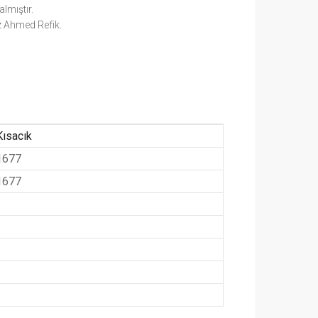
lmıştır.
z Ahmed Refik.
Kısacık
1677
1677