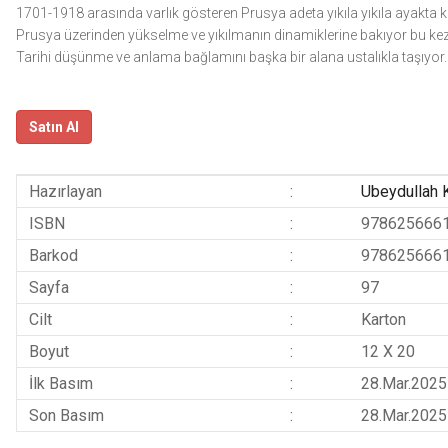
1701-1918 arasında varlık gösteren Prusya adeta yıkıla yıkıla ayakta ka
Prusya üzerinden yükselme ve yıkılmanın dinamiklerine bakıyor bu ke
Tarihi düşünme ve anlama bağlamını başka bir alana ustalıkla taşıyor.
Satın Al
Hazırlayan
:
Ubeydullah 
ISBN
:
978625666
Barkod
:
978625666
Sayfa
:
97
Cilt
:
Karton
Boyut
:
12 X 20
İlk Basım
:
28.Mar.2025
Son Basım
:
28.Mar.2025