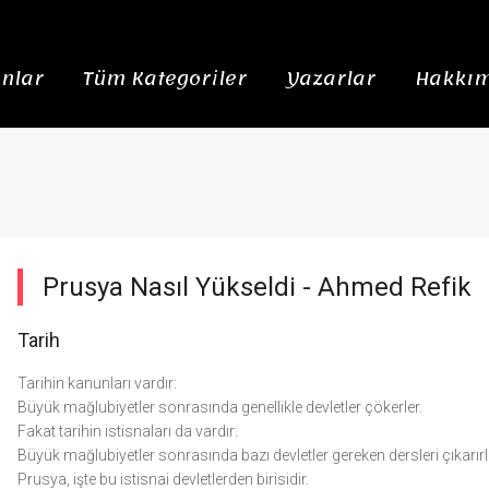
nlar
Tüm Kategoriler
Yazarlar
Hakkım
Prusya Nasıl Yükseldi -
Ahmed Refik
Tarih
Tarihin kanunları vardır:
Büyük mağlubiyetler sonrasında genellikle devletler çökerler.
Fakat tarihin istisnaları da vardır:
Büyük mağlubiyetler sonrasında bazı devletler gereken dersleri çıkarırla
Prusya, işte bu istisnai devletlerden birisidir.