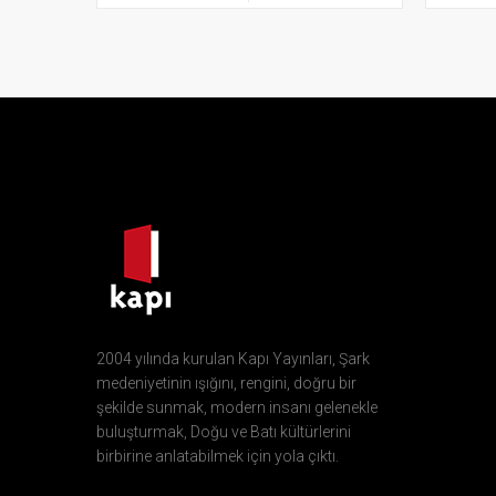
2004 yılında kurulan Kapı Yayınları, Şark
medeniyetinin ışığını, rengini, doğru bir
şekilde sunmak, modern insanı gelenekle
buluşturmak, Doğu ve Batı kültürlerini
birbirine anlatabilmek için yola çıktı.