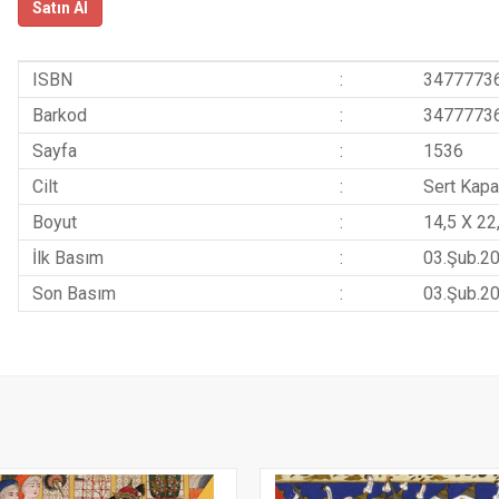
Satın Al
ISBN
:
3477773
Barkod
:
3477773
Sayfa
:
1536
Cilt
:
Sert Kapa
Boyut
:
14,5 X 22
İlk Basım
:
03.Şub.2
Son Basım
:
03.Şub.2