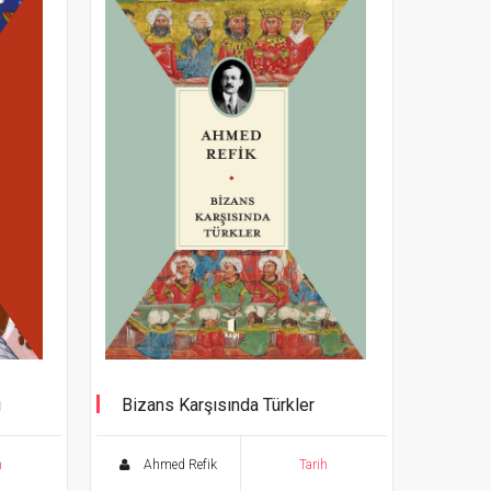
ı
Bizans Karşısında Türkler
h
Ahmed Refik
Tarih