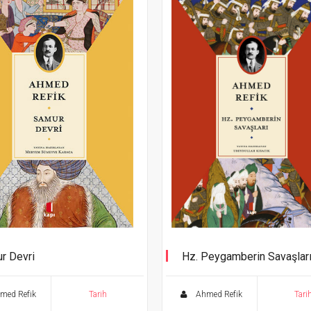
r Devri
Hz. Peygamberin Savaşlar
med Refik
Tarih
Ahmed Refik
Tari