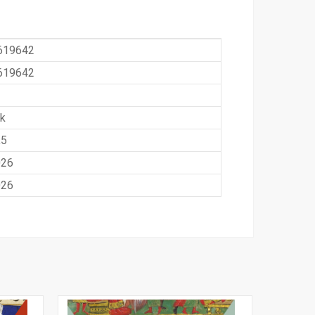
619642
619642
k
,5
026
026