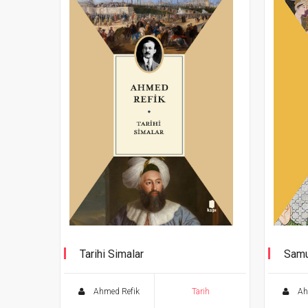
Tarihi Simalar
Samu
Ahmed Refik
Tarih
Ah