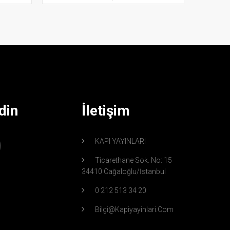
din
İletişim
KAPI YAYINLARI
Ticarethane Sok. No: 15
34410 Cağaloğlu/İstanbul
0 212 513 34 20
Bilgi@kapiyayinlari.com