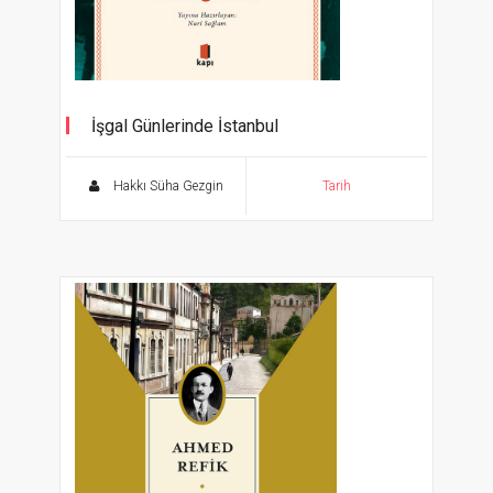
İşgal Günlerinde İstanbul
1920’lerden Cumhuriyet’e İstanbul’un
Toplumsal Tarihi - Dönemin Görsel
Hakkı Süha Gezgin
Tarih
Belgeleriyle