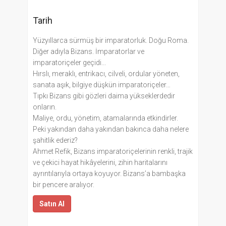
Tarih
Yüzyıllarca sürmüş bir imparatorluk. Doğu Roma.
Diğer adıyla Bizans. İmparatorlar ve
imparatoriçeler geçidi...
Hırslı, meraklı, entrikacı, cilveli, ordular yöneten,
sanata aşık, bilgiye düşkün imparatoriçeler…
Tıpkı Bizans gibi gözleri daima yükseklerdedir
onların.
Maliye, ordu, yönetim, atamalarında etkindirler.
Peki yakından daha yakından bakınca daha nelere
şahitlik ederiz?
​Ahmet Refik, Bizans imparatoriçelerinin renkli, trajik
ve çekici hayat hikâyelerini, zihin haritalarını
ayrıntılarıyla ortaya koyuyor. Bizans’a bambaşka
bir pencere aralıyor.
Satın Al