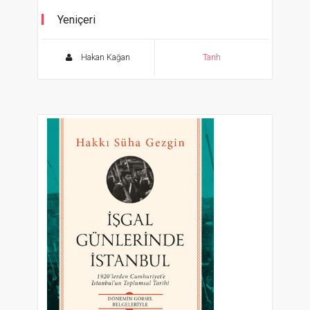
Yeniçeri
Kılıç kından çıkmadıkça kurt sürüsü hizaya
gelmez
Hakan Kağan
Tarih