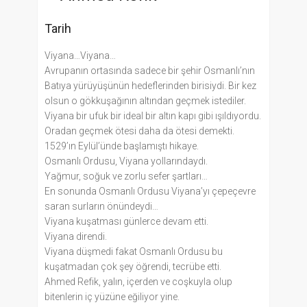
Tarih
Viyana…Viyana…
Avrupanın ortasında sadece bir şehir Osmanlı’nın
Batıya yürüyüşünün hedeflerinden birisiydi. Bir kez
olsun o gökkuşağının altından geçmek istediler.
Viyana bir ufuk bir ideal bir altın kapı gibi ışıldıyordu.
Oradan geçmek ötesi daha da ötesi demekti.
1529’ın Eylül’ünde başlamıştı hikaye.
Osmanlı Ordusu, Viyana yollarındaydı.
Yağmur, soğuk ve zorlu sefer şartları…
En sonunda Osmanlı Ordusu Viyana’yı çepeçevre
saran surların önündeydi…
Viyana kuşatması günlerce devam etti.
Viyana direndi.
Viyana düşmedi fakat Osmanlı Ordusu bu
kuşatmadan çok şey öğrendi, tecrübe etti.
Ahmed Refik, yalın, içerden ve coşkuyla olup
bitenlerin iç yüzüne eğiliyor yine.