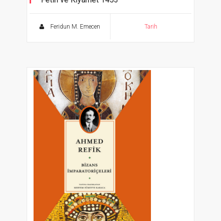
“Ya ben Şehri alırım ya da Şehir beni…”
Feridun M. Emecen
Tarih