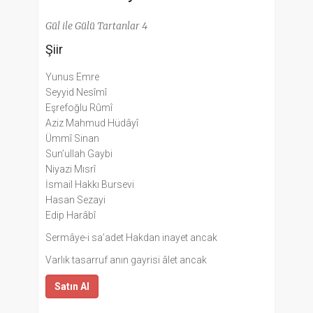
Gül ile Gülü Tartanlar 4
Şiir
Yunus Emre
Seyyid Nesîmî
Eşrefoğlu Rûmî
Aziz Mahmud Hüdâyî
Ümmî Sinan
Sun’ullah Gaybi
Niyazi Mısrî
İsmail Hakkı Bursevi
Hasan Sezayi
Edip Harâbî
Sermâye-i sa’adet Hakdan inayet ancak
Varlık tasarruf anın gayrisi âlet ancak
Satın Al