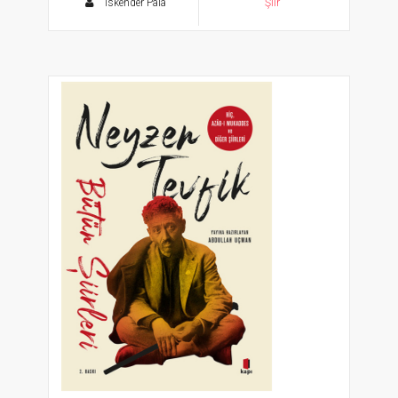
İskender Pala
Şiir