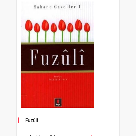
Fuzûlî
Şahane Gazeller 1