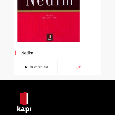
Nedîm
Şahane Gazeller 4
İskender Pala
Şiir