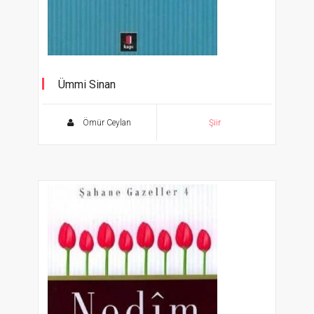
Ümmi Sinan
Gül ile Gülü Tartanlar 5
Ömür Ceylan
Şiir