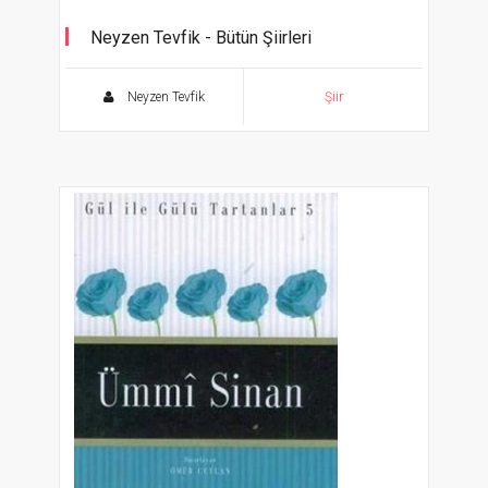
Neyzen Tevfik - Bütün Şiirleri
Hiç, Azab-ı Mukaddes ve Diğer Şiirleri
Neyzen Tevfik
Şiir