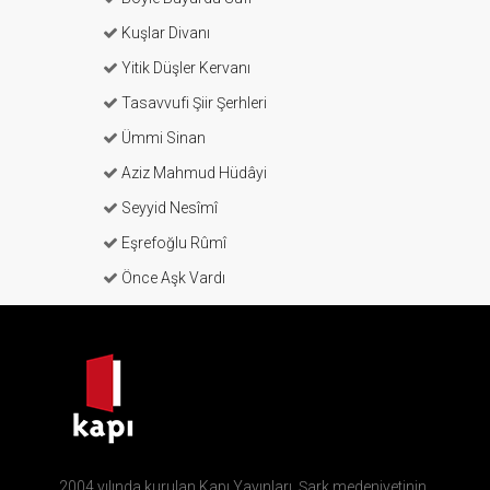
Kuşlar Divanı
Yitik Düşler Kervanı
Tasavvufi Şiir Şerhleri
Ümmi Sinan
Aziz Mahmud Hüdâyi
Seyyid Nesîmî
Eşrefoğlu Rûmî
Önce Aşk Vardı
2004 yılında kurulan Kapı Yayınları, Şark medeniyetinin