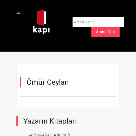
Ömür Ceylan
Yazarın Kitapları
Böyle Buyurdu Sûfî