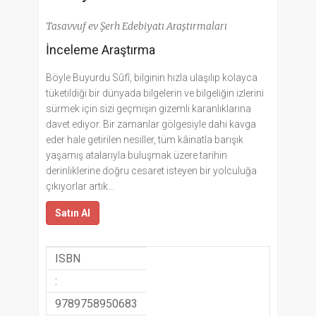
Tasavvuf ev Şerh Edebiyatı Araştırmaları
İnceleme Araştırma
Böyle Buyurdu Sûfî, bilginin hızla ulaşılıp kolayca
tüketildiği bir dünyada bilgelerin ve bilgeliğin izlerini
sürmek için sizi geçmişin gizemli karanlıklarına
davet ediyor. Bir zamanlar gölgesiyle dahi kavga
eder hale getirilen nesiller, tüm kâinatla barışık
yaşamış atalarıyla buluşmak üzere tarihin
derinliklerine doğru cesaret isteyen bir yolculuğa
çıkıyorlar artık…
Satın Al
ISBN
:
9789758950683