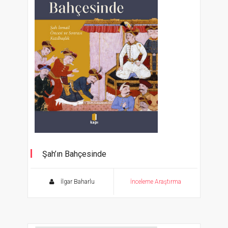
Şah’ın Bahçesinde
Şah İsmail Öncesi ve Sonrası Kızılbaşlık
İlgar Baharlu
İnceleme Araştırma