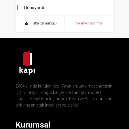
Dönüyordu
Bektaşîlikte Zaman Kavrayışı
Reha Çamuroğlu
İnceleme Araştırma
2004 yılında kurulan Kapı Yayınları, Şark medeniyetinin
ışığını, rengini, doğru bir şekilde sunmak, modern
insanı gelenekle buluşturmak, Doğu ve Batı kültürlerini
birbirine anlatabilmek için yola çıktı.
Kurumsal