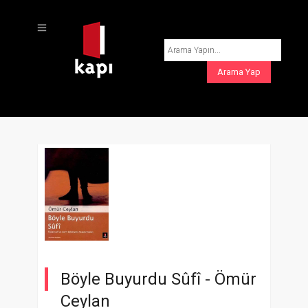
Böyle Buyurdu Sûfî -
Ömür
Ceylan