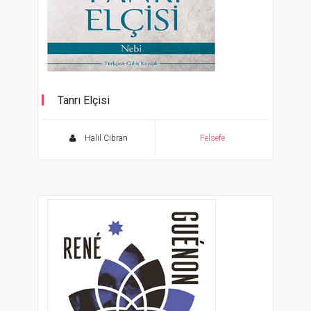
Tanrı Elçisi
Nebi
Halil Cibran
Felsefe