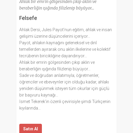
Ahlak bir emrin gölgesinden çıkıp aklın ve
beraberliğin ışığında filizlenip büyüyor…
Felsefe
Ahlak Dersi, Jules Payot’nun eğitim, ahlak ve insan
gelişimi üzerine düşüncelerini içeriyor…
Payot, ahlakın kaynağını geleneksel ve dinî
temellerden ayırarak onu aklın ilkelerine ve kolektif
tecrübenin biricikliğine dayandırıyor…
Ahlak bir emrin gölgesinden çıkıp aklın ve
beraberliğin ışığında filizlenip büyüyor…
Sade ve doğrudan anlatımıyla; öğretmenler,
öğrenciler ve ebeveynler için olduğu kadar, ahlakı
yeniden düşünmek isteyen tüm okurlar için güçlü
bir başvuru kaynağı…
İsmet Tekerek’in özenli çevirisiyle şimdi Türkçenin
kıyılarında…
Satın Al