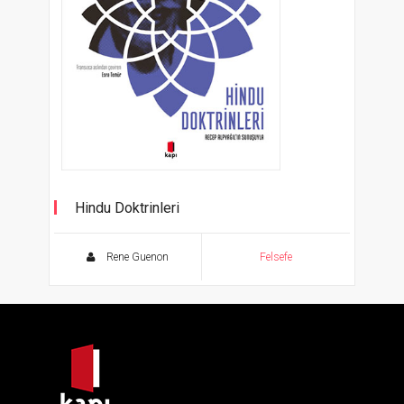
Hindu Doktrinleri
Rene Guenon
Felsefe