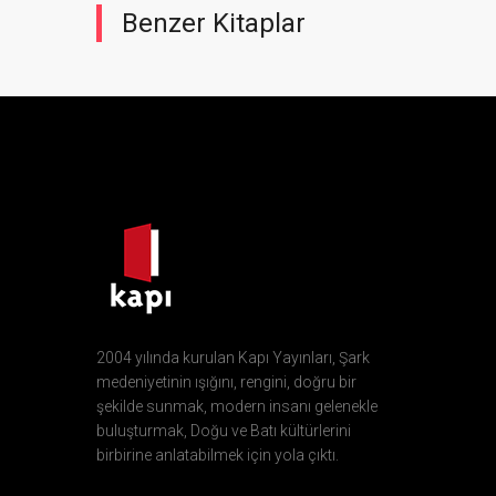
Benzer Kitaplar
2004 yılında kurulan Kapı Yayınları, Şark
medeniyetinin ışığını, rengini, doğru bir
şekilde sunmak, modern insanı gelenekle
buluşturmak, Doğu ve Batı kültürlerini
birbirine anlatabilmek için yola çıktı.