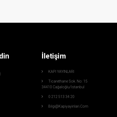
din
İletişim
KAPI YAYINLARI
Ticarethane Sok. No: 15
34410 Cağaloğlu/İstanbul
0 212 513 34 20
Bilgi@kapiyayinlari.com