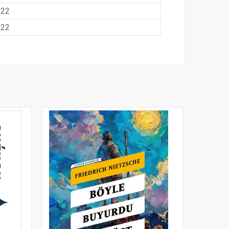
022
022