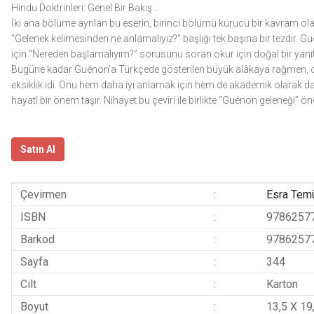
Hindu Doktrinleri: Genel Bir Bakış…
İki ana bölüme ayrılan bu eserin, birinci bölümü kurucu bir kavram ola
“Gelenek kelimesinden ne anlamalıyız?” başlığı tek başına bir tezdir. G
için “Nereden başlamalıyım?” sorusunu soran okur için doğal bir yanıt o
Bugüne kadar Guénon’a Türkçede gösterilen büyük alâkaya rağmen, onu
eksiklik idi. Onu hem daha iyi anlamak için hem de akademik olarak da
hayatî bir önem taşır. Nihayet bu çeviri ile birlikte “Guénon geleneği”
Satın Al
Çevirmen
:
Esra Tem
ISBN
:
9786257
Barkod
:
9786257
Sayfa
:
344
Cilt
:
Karton
Boyut
:
13,5 X 19