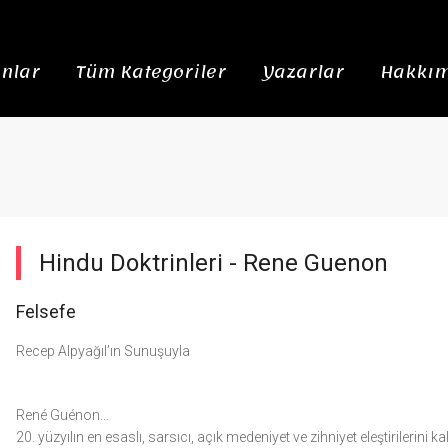
nlar
Tüm Kategoriler
Yazarlar
Hakkım
Hindu Doktrinleri -
Rene Guenon
Felsefe
Recep Alpyağıl’ın Sunuşuyla
René Guénon…
20. yüzyılın en esaslı, sarsıcı, açık medeniyet ve zihniyet eleştirileri