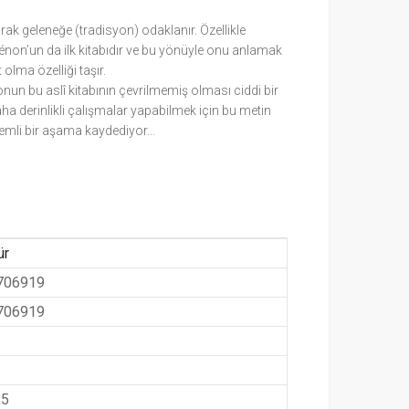
rak geleneğe (tradisyon) odaklanır. Özellikle
uénon’un da ilk kitabıdır ve bu yönüyle onu anlamak
lma özelliği taşır.
n bu aslî kitabının çevrilmemiş olması ciddi bir
ha derinlikli çalışmalar yapabilmek için bu metin
 önemli bir aşama kaydediyor…
ür
706919
706919
,5