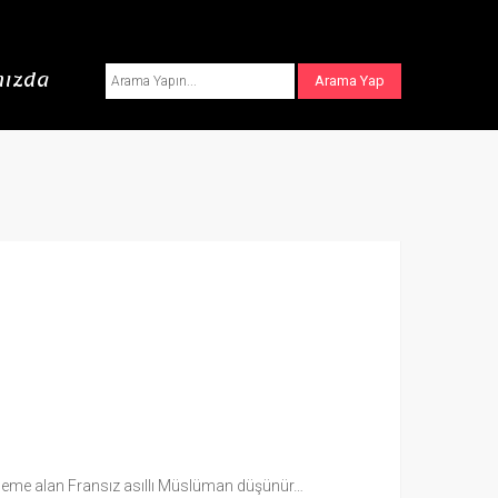
ızda
ni kaleme alan Fransız asıllı Müslüman düşünür…