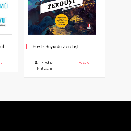
uf
Böyle Buyurdu Zerdüşt
fe
Friedrich
Felsefe
Nietzsche