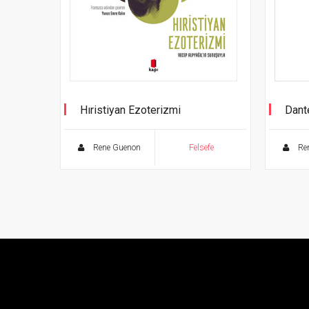
Hıristiyan Ezoterizmi
Dant
Rene Guenon
Felsefe
Re