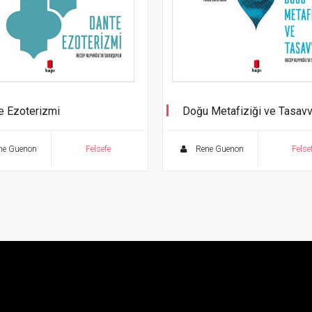
e Ezoterizmi
Doğu Metafiziği ve Tasavv
ne Guenon
Felsefe
Rene Guenon
Felse