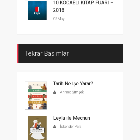
10.KOCAELİ KİTAP FUARI –
2018
05May
Tekrar Basımlar
Tarih Ne İşe Yarar?
Ahmet Şimşek
Leyla ile Mecnun
İskender Pala