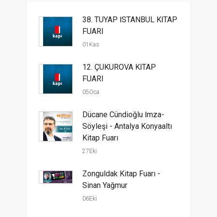
38. TÜYAP İSTANBUL KİTAP
FUARI
01Kas
12. ÇUKUROVA KİTAP
FUARI
05Oca
Dücane Cündioğlu İmza-
Söyleşi - Antalya Konyaaltı
Kitap Fuarı
27Eki
Zonguldak Kitap Fuarı -
Sinan Yağmur
06Eki