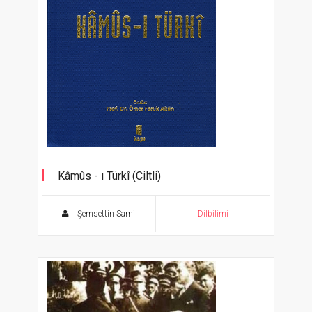
Kâmûs - ı Türkî (Ciltli)
Şemsettin Sami
Dilbilimi