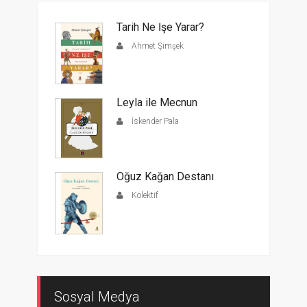
Tarih Ne İşe Yarar?
Ahmet Şimşek
Leyla ile Mecnun
İskender Pala
Oğuz Kağan Destanı
Kolektif
Sosyal Medya