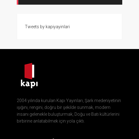
Tweets by kapiyayinlari
2004 yılında kurulan Kapı Yayınları, Şark medeniyetinin
ışığını, rengini, doğru bir şekilde sunmak, modern
insanı gelenekle buluşturmak, Doğu ve Batı kültürlerini
birbirine anlatabilmek için yola çıktı.