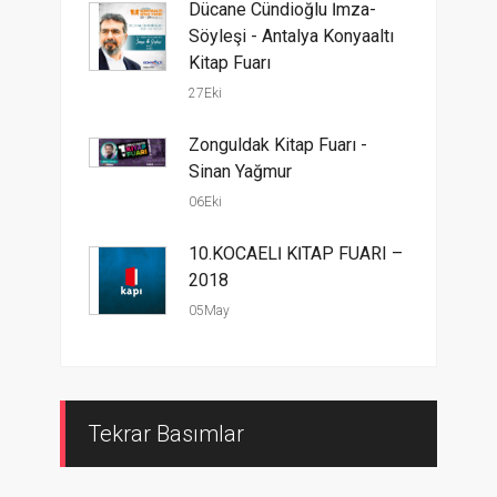
Dücane Cündioğlu İmza-
Söyleşi - Antalya Konyaaltı
Kitap Fuarı
27Eki
Zonguldak Kitap Fuarı -
Sinan Yağmur
06Eki
10.KOCAELİ KİTAP FUARI –
2018
05May
Tekrar Basımlar