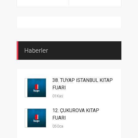
Haberler
38. TÜYAP İSTANBUL KİTAP
FUARI
01Kas
12. ÇUKUROVA KİTAP
FUARI
05Oca