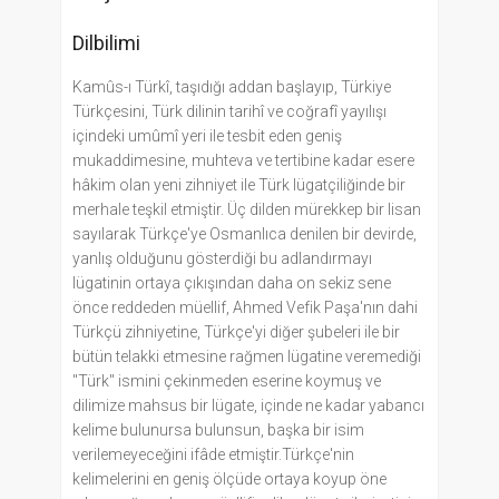
Dilbilimi
Kamûs-ı Türkî, taşıdığı addan başlayıp, Türkiye
Türkçesini, Türk dilinin tarihî ve coğrafî yayılışı
içindeki umûmî yeri ile tesbit eden geniş
mukaddimesine, muhteva ve tertibine kadar esere
hâkim olan yeni zihniyet ile Türk lügatçiliğinde bir
merhale teşkil etmiştir. Üç dilden mürekkep bir lisan
sayılarak Türkçe'ye Osmanlıca denilen bir devirde,
yanlış olduğunu gösterdiği bu adlandırmayı
lügatinin ortaya çıkışından daha on sekiz sene
önce reddeden müellif, Ahmed Vefik Paşa'nın dahi
Türkçü zihniyetine, Türkçe'yi diğer şubeleri ile bir
bütün telakki etmesine rağmen lügatine veremediği
"Türk" ismini çekinmeden eserine koymuş ve
dilimize mahsus bir lügate, içinde ne kadar yabancı
kelime bulunursa bulunsun, başka bir isim
verilemeyeceğini ifâde etmiştir.Türkçe'nin
kelimelerini en geniş ölçüde ortaya koyup öne