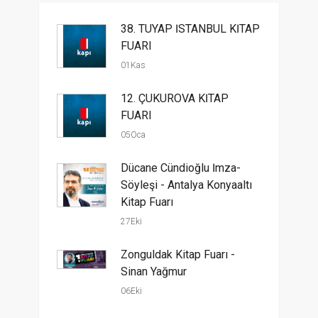
38. TÜYAP İSTANBUL KİTAP
FUARI
01Kas
12. ÇUKUROVA KİTAP
FUARI
05Oca
Dücane Cündioğlu İmza-
Söyleşi - Antalya Konyaaltı
Kitap Fuarı
27Eki
Zonguldak Kitap Fuarı -
Sinan Yağmur
06Eki