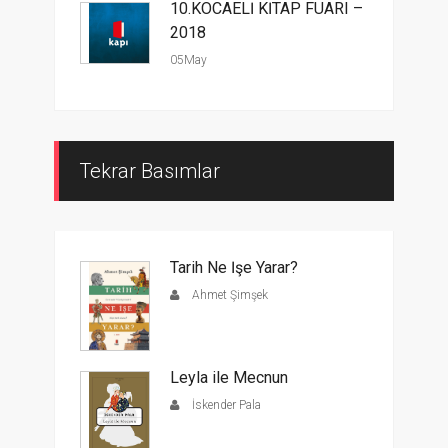
10.KOCAELİ KİTAP FUARI –
2018
05May
Tekrar Basımlar
Tarih Ne İşe Yarar?
Ahmet Şimşek
Leyla ile Mecnun
İskender Pala