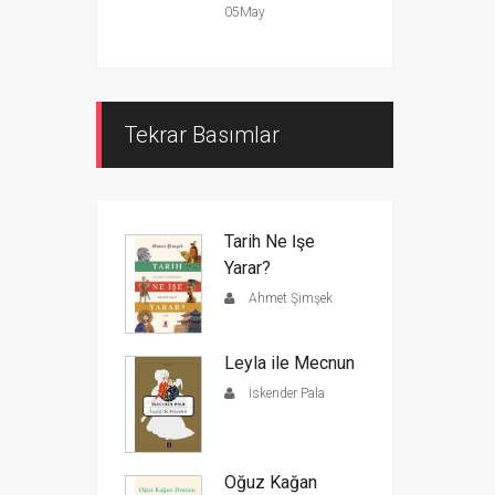
05May
Tekrar Basımlar
Tarih Ne İşe
Yarar?
Ahmet Şimşek
Leyla ile Mecnun
İskender Pala
Oğuz Kağan