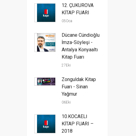
12. ÇUKUROVA
KİTAP FUARI
05Oca
Dücane Cündioğlu
İmza-Söyleşi -
Antalya Konyaaltı
Kitap Fuarı
27Eki
Zonguldak Kitap
Fuarı - Sinan
Yağmur
06Eki
10.KOCAELİ
KİTAP FUARI –
2018