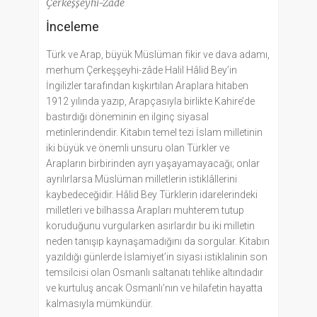
Çerkeşşeyhi-Zade
İnceleme
Türk ve Arap, büyük Müslüman fikir ve dava adamı,
merhum Çerkeşşeyhi-zâde Halil Hâlid Bey’in
İngilizler tarafından kışkırtılan Araplara hitaben
1912 yılında yazıp, Arapçasıyla birlikte Kahire’de
bastırdığı döneminin en ilginç siyasal
metinlerindendir. Kitabın temel tezi İslam milletinin
iki büyük ve önemli unsuru olan Türkler ve
Arapların birbirinden ayrı yaşayamayacağı; onlar
ayrılırlarsa Müslüman milletlerin istiklâllerini
kaybedeceğidir. Hâlid Bey Türklerin idarelerindeki
milletleri ve bilhassa Arapları muhterem tutup
koruduğunu vurgularken asırlardır bu iki milletin
neden tanışıp kaynaşamadığını da sorgular. Kitabın
yazıldığı günlerde İslamiyet’in siyasi istiklalinin son
temsilcisi olan Osmanlı saltanatı tehlike altındadır
ve kurtuluş ancak Osmanlı’nın ve hilafetin hayatta
kalmasıyla mümkündür.