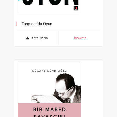
Tanpınar'da Oyun
Modernizmin Oyunu Oyunun Modernizmi
Seval Şahin
İnceleme