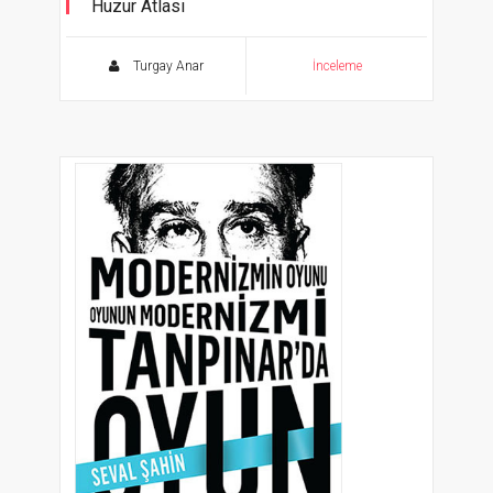
Huzur Atlası
Ahmet Hamdi Tanpınar’ın Huzur Romanını
Okuma Atlası
Turgay Anar
İnceleme