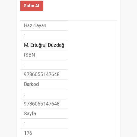
Satın Al
Hazırlayan
:
M. Ertuğrul Düzdağ
ISBN
:
9786055147648
Barkod
:
9786055147648
Sayfa
:
176