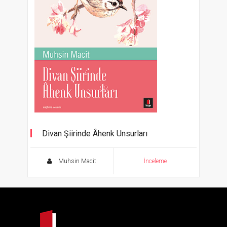
Divan Şiirinde Âhenk Unsurları
Muhsin Macit
İnceleme