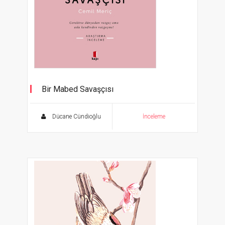
Bir Mabed Savaşçısı
Gerekirse dünyadan vazgeç ama asla
kendinden vazgeçme!
Dücane Cündioğlu
İnceleme