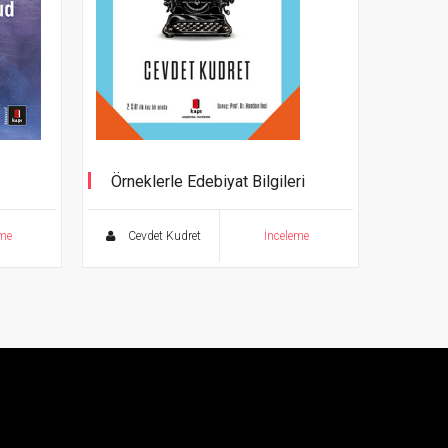
Örneklerle Edebiyat Bilgileri
2 Cilt İlk Kez Bir Arada
eme
Cevdet Kudret
İnceleme