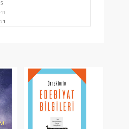
,5
011
021