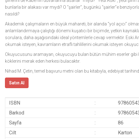
şiirlerini de Kâbe’nin duvarlarına asarlar” mıydı? “Yedi Askı”, yedi şiirin
bunlarla bir alakası var mıydı? O “şairler”, bugünkü “şairler”e benziyo
nasıldı?
Akademik çalışmaların en büyük mahareti, bir alanda “yol açıcı” olmasıdı
anlamlandırmaya çalıştığı dönemi kuşatıcı bir biçimde, yetkin kaynakla
sorulara, daha aşağısındaki ideal yöntemlerle cevap vermektir. Eski Ar
okumak isteyen, kavramların etraflı tahlillerini okumak isteyen okuyucu
Okuyucusunu aramayan, okuyucuyu bulan bütün mühim eserler gibi bu 
köklerini merak eden herkesi bulacaktır.
Nihad M. Çetin, temel başvuru metni olan bu kitabıyla, edebiyat tarihind
Satın Al
ISBN
:
9786054
Barkod
:
9786054
Sayfa
:
86
Cilt
:
Karton