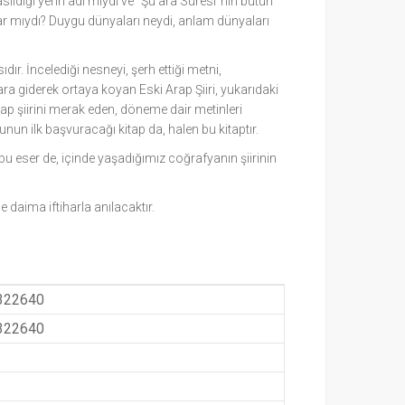
 asıldığı yerin adı mıydı ve “Şu’ara Sûresi”nin bütün
rlar mıydı? Duygu dünyaları neydi, anlam dünyaları
r. İncelediği nesneyi, şerh ettiği metni,
ra giderek ortaya koyan Eski Arap Şiiri, yukarıdaki
ap şiirini merak eden, döneme dair metinleri
nun ilk başvuracağı kitap da, halen bu kitaptır.
eser de, içinde yaşadığımız coğrafyanın şiirinin
e daima iftiharla anılacaktır.
322640
322640