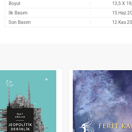
Boyut
:
13,5 X 19
İlk Basım
:
15.Haz.2
Son Basım
:
12.Kas.2