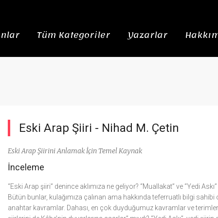
nlar
Tüm Kategoriler
Yazarlar
Hakkım
Eski Arap Şiiri -
Nihad M. Çetin
Eski Arap Şiirini Anlamak İçin Temel Kaynak
İnceleme
“Eski Arap şiiri” denince aklımıza ne geliyor? “Muallakat” ve “Yedi Askı
Bütün bunlar, kulağımıza çalınan ama hakkında teferruatlı bilgi sahibi 
anahtar kavramlar. Dahası, en çok duyduğumuz kavramlar ve terimler. H