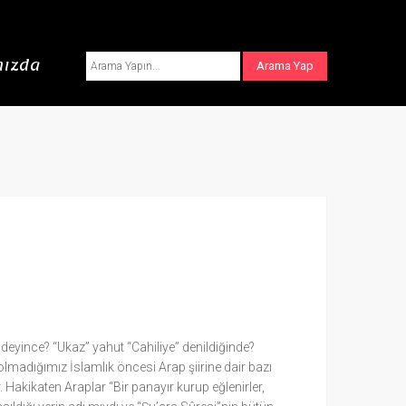
ızda
” deyince? “Ukaz” yahut “Cahiliye” denildiğinde?
olmadığımız İslamlık öncesi Arap şiirine dair bazı
akikaten Araplar “Bir panayır kurup eğlenirler,