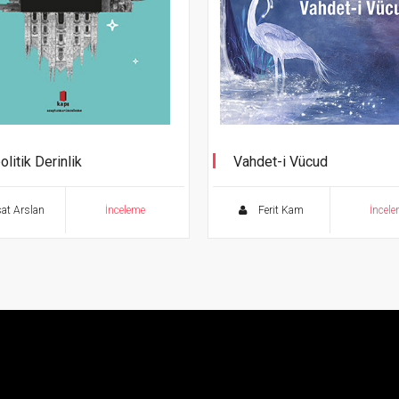
litik Derinlik
Vahdet-i Vücud
at Arslan
İnceleme
Ferit Kam
İncel